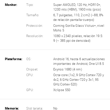
Monitor:
Tipo:
Super AMOLED, 120 Hz, HDR10+,
1200 nits (HBM), 1900 nits (pico)
Tamaño:
6, 7 pulgadas, 110, 2 cm2 (~88, 8%
de relación pantalla-cuerpo)
Protección:
Corning Gorilla Glass Victus+, nivel
Mohs 5
Resolución:
1080 x 2340 píxeles, relación 19.5:
9 (~ 385 ppi de densidad)
Plataforma:
OS:
Android 16, hasta 6 actualizaciones
importantes de Android, One UI 8.5
Chipset:
Exynos 1680 (4 nm)
CPU:
Octa-core (1x2, 9 GHz Cortex-720 y
4x2, 6 GHz Cortex-720 y 3x1, 95
GHz Cortex-520)
GPU:
Xclipse 550
Memoria:
Slot tarjeta:
No