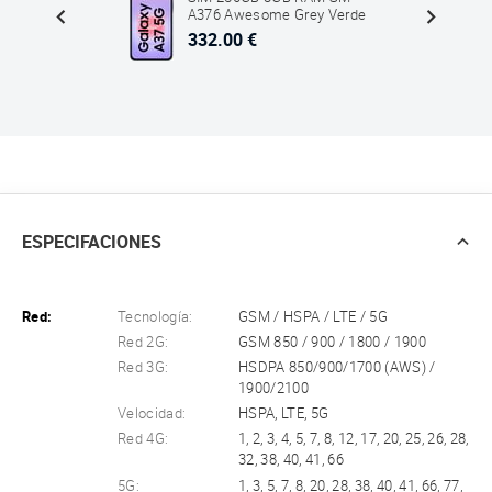
oal
A376 Awesome Grey Verde
332.00 €
ESPECIFACIONES
Red:
Tecnología:
GSM / HSPA / LTE / 5G
Red 2G:
GSM 850 / 900 / 1800 / 1900
Red 3G:
HSDPA 850/900/1700 (AWS) /
1900/2100
Velocidad:
HSPA, LTE, 5G
Red 4G:
1, 2, 3, 4, 5, 7, 8, 12, 17, 20, 25, 26, 28,
32, 38, 40, 41, 66
5G:
1, 3, 5, 7, 8, 20, 28, 38, 40, 41, 66, 77,