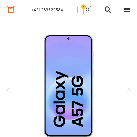
0
+421233329584