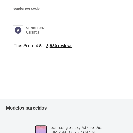
vender por socio
VENDEDOR
Garantía
Modelos parecidos
5G Dual
Samsung Galaxy A37 5G Dual
SM-
SIM 256GB 8GB RAM SM-