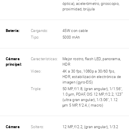
óptica), acelerómetro, giroscopio,
proximidad, brújula
Batería:
Cargando:
45W con cable
Tipo:
5000 mAh
Cámara
Características:
Mejor rostro, flash LED, panorama,
principal:
HDR
Video:
4K a 30 fps, 1080p a 30/60 fps,
HDR, estabilización electrónica de
imagen (gyro-EIS)
Triple:
50 MP, f/1.8, (gran angular), 1/1.56",
1.0 µm, PDAF, OIS 12 MP, f/2.2, 123˚
(ultra gran angular), 1/3.06", 1.12
µm 5 MP, f/2.4, ( macro)
Cámara
Soltero:
12 MP, f/2.2, (gran angular), 1/3.2