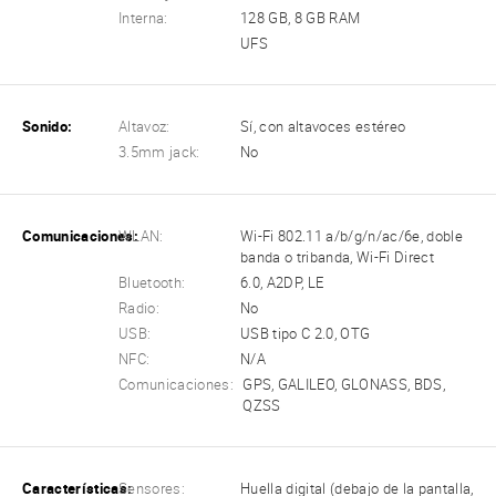
Interna:
128 GB, 8 GB RAM
UFS
Sonido:
Altavoz:
Sí, con altavoces estéreo
3.5mm jack:
No
Comunicaciones:
WLAN:
Wi-Fi 802.11 a/b/g/n/ac/6e, doble
banda o tribanda, Wi-Fi Direct
Bluetooth:
6.0, A2DP, LE
Radio:
No
USB:
USB tipo C 2.0, OTG
NFC:
N/A
Comunicaciones:
GPS, GALILEO, GLONASS, BDS,
QZSS
Características:
Sensores:
Huella digital (debajo de la pantalla,