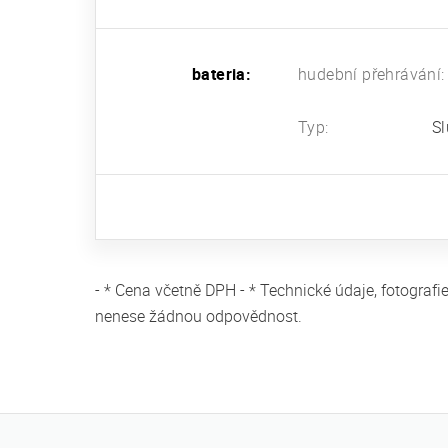
bateria:
hudební přehrávání:
Typ:
Sl
- * Cena včetně DPH - * Technické údaje, fotogra
nenese žádnou odpovědnost.