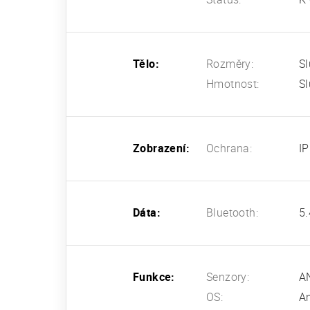
Tělo:
Rozměry:
Sl
Hmotnost:
Sl
Zobrazení:
Ochrana:
I
Dáta:
Bluetooth:
5.
Funkce:
Senzory:
AN
OS:
An