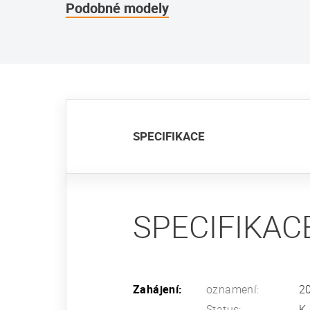
Podobné modely
SPECIFIKACE
SPECIFIKAC
Zahájení:
oznamení:
2
Status:
K 