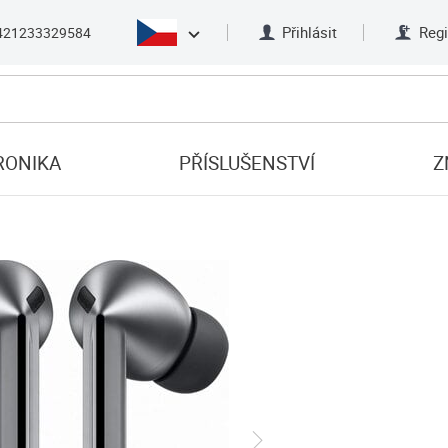
Přihlásit
Regi
421233329584
RONIKA
PŘÍSLUŠENSTVÍ
Z