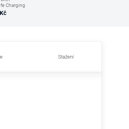
fe Charging
pe-C Bílá
 Kč
ze
Stažení