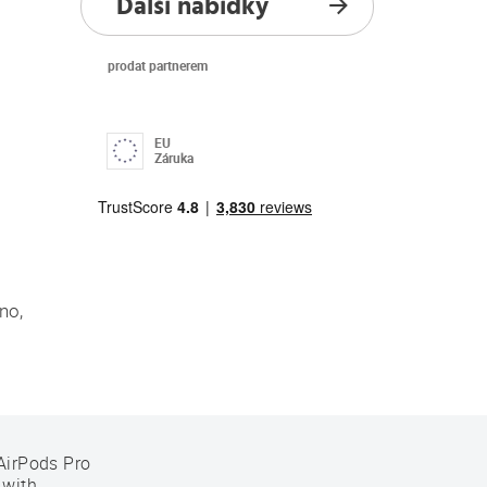
Další nabídky
prodat partnerem
EU
Záruka
no,
AirPods Pro
 with