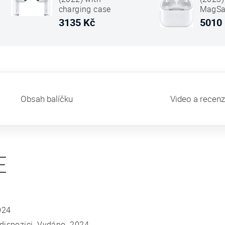
charging case
MagSa
MagSafe Bílá
USB Ty
3135 Kč
5010
Obsah balíčku
Video a recen
E
024
dispozici. Vydáno. 2024