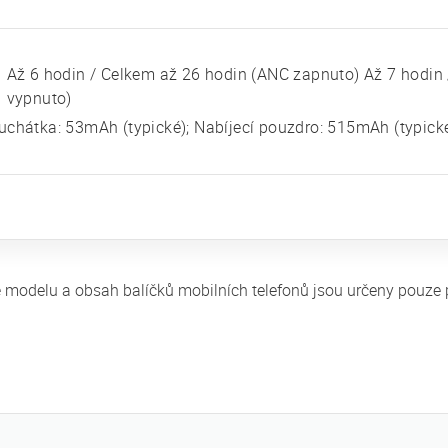
Až 6 hodin / Celkem až 26 hodin (ANC zapnuto) Až 7 hodin
vypnuto)
uchátka: 53mAh (typické); Nabíjecí pouzdro: 515mAh (typick
fie modelu a obsah balíčků mobilních telefonů jsou určeny pouze