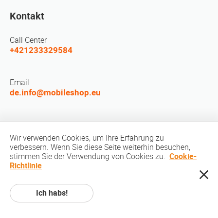
Kontakt
Call Center
+421233329584
Email
de.info@mobileshop.eu
LEUTE TREFFEN
Wir verwenden Cookies, um Ihre Erfahrung zu
verbessern. Wenn Sie diese Seite weiterhin besuchen,
stimmen Sie der Verwendung von Cookies zu.
Cookie-
Richtlinie
Ich habs!
Urheberrechte © © 2010-2026 MobileShop.eu. Alle Rechte vorbehalten. Alle
Produktbilder vor Ort sind Eigentum von Mobileshop.eu | Webdesign: Art &
Code / Kreativstudio. |
Datenschutz-Bestimmungen
|
Nutzungsbedingungen