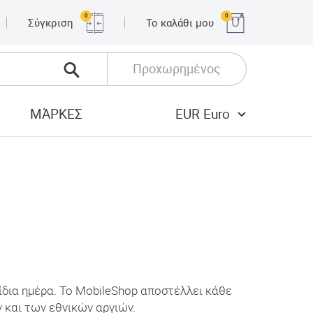
0
0
Σύγκριση
Το καλάθι μου
Προχωρημένος
ΜΆΡΚΕΣ
EUR Euro
ίδια ημέρα. Το MobileShop αποστέλλει κάθε
 και των εθνικών αργιών.