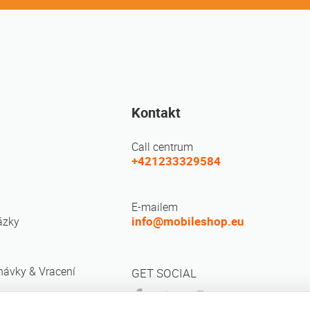
Kontakt
Call centrum
+421233329584
E-mailem
info@mobileshop.eu
ázky
návky & Vracení
GET SOCIAL