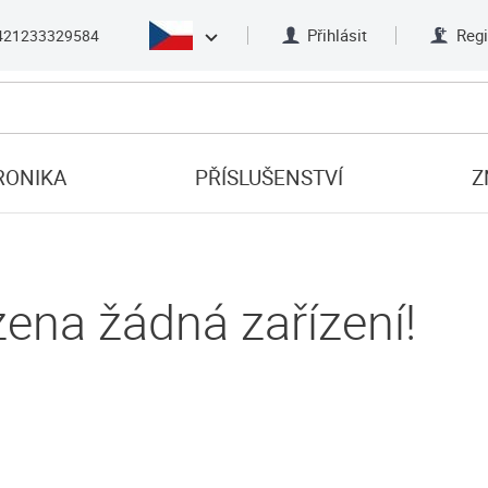
Přihlásit
Regi
421233329584
RONIKA
PŘÍSLUŠENSTVÍ
Z
ena žádná zařízení!