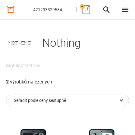
0
+421233329584
Nothing
Mobilní telefony
2
výrobků nalezených