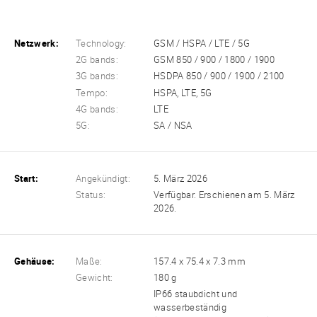
Netzwerk:
Technology:
GSM / HSPA / LTE / 5G
2G bands:
GSM 850 / 900 / 1800 / 1900
3G bands:
HSDPA 850 / 900 / 1900 / 2100
Tempo:
HSPA, LTE, 5G
4G bands:
LTE
5G:
SA / NSA
Start:
Angekündigt:
5. März 2026
Status:
Verfügbar. Erschienen am 5. März
2026.
Gehäuse:
Maße:
157.4 x 75.4 x 7.3 mm
Gewicht:
180 g
IP66 staubdicht und
wasserbeständig