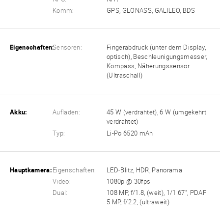
Komm:
GPS, GLONASS, GALILEO, BDS
Eigenschaften:
Sensoren:
Fingerabdruck (unter dem Display,
optisch), Beschleunigungsmesser,
Kompass, Näherungssensor
(Ultraschall)
Akku:
Aufladen:
45 W (verdrahtet), 6 W (umgekehrt
verdrahtet)
Typ:
Li-Po 6520 mAh
Hauptkamera:
Eigenschaften:
LED-Blitz, HDR, Panorama
Video:
1080p @ 30fps
Dual:
108 MP, f/1.8, (weit), 1/1.67", PDAF
5 MP, f/2.2, (ultraweit)