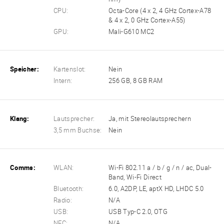
CPU:
Octa-Core (4 x 2, 4 GHz Cortex-A78
& 4 x 2, 0 GHz Cortex-A55)
GPU:
Mali-G610 MC2
Speicher:
Kartenslot:
Nein
Intern:
256 GB, 8 GB RAM
Klang:
Lautsprecher:
Ja, mit Stereolautsprechern
3,5 mm Buchse:
Nein
Comms:
WLAN:
Wi-Fi 802.11 a / b / g / n / ac, Dual-
Band, Wi-Fi Direct
Bluetooth:
6.0, A2DP, LE, aptX HD, LHDC 5.0
Radio:
N/A
USB:
USB Typ-C 2.0, OTG
NFC:
N/A