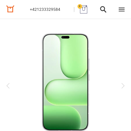
0
+421233329584