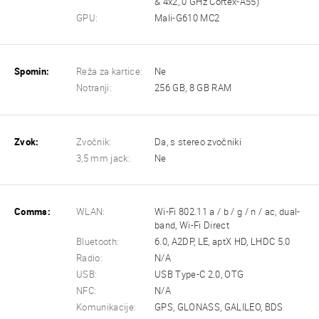
& 4x2, 0 GHz Cortex-A55)
GPU:
Mali-G610 MC2
Spomin:
Reža za kartice:
Ne
Notranji:
256 GB, 8 GB RAM
Zvok:
Zvočnik:
Da, s stereo zvočniki
3,5 mm jack:
Ne
Comms:
WLAN:
Wi-Fi 802.11 a / b / g / n / ac, dual-
band, Wi-Fi Direct
Bluetooth:
6.0, A2DP, LE, aptX HD, LHDC 5.0
Radio:
N/A
USB:
USB Type-C 2.0, OTG
NFC:
N/A
Komunikacije:
GPS, GLONASS, GALILEO, BDS