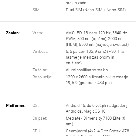
steklo zadaj
SIM:
Dual SIM (Nano-SIM + Nano-SIM)
Zaslon:
Vrsta:
AMOLED, 1B barv, 120 Hz, 3840 Hz
PWM, 800 niti (tipično), 2000 niti
(HBM), 6500 niti (največja svetlost)
Velikost:
6, 6 palcev, 106, 9 cm2 (~90, 1 %
razmerje med zaslonom in
ohišjem)
Zaščita:
Aluminosilikatno steklo
Resolucija:
1200 x 2600 slikovnih pik, razmerje
19, 5:9 (gostota ~434 ppi)
Platforma:
OS:
Android 16, do 6 večjih nadgradenj
Androida, MagicOS 10
Chipset:
Mediatek Dimensity 7100 Elite (6
nm)
CPU:
Osemjedrni (4x2, 4 GHz Cortex-A78