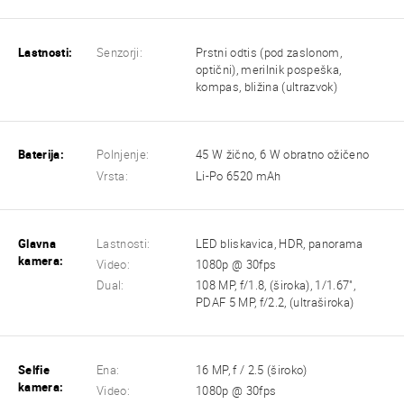
Lastnosti:
Senzorji:
Prstni odtis (pod zaslonom,
optični), merilnik pospeška,
kompas, bližina (ultrazvok)
Baterija:
Polnjenje:
45 W žično, 6 W obratno ožičeno
Vrsta:
Li-Po 6520 mAh
Glavna
Lastnosti:
LED bliskavica, HDR, panorama
kamera:
Video:
1080p @ 30fps
Dual:
108 MP, f/1.8, (široka), 1/1.67",
PDAF 5 MP, f/2.2, (ultraširoka)
Selfie
Ena:
16 MP, f / 2.5 (široko)
kamera:
Video:
1080p @ 30fps