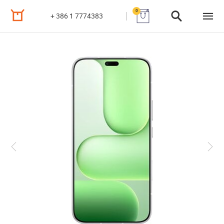
0
+ 386 1 7774383