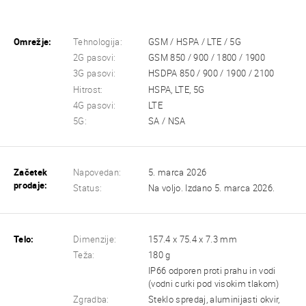
Omrežje:
Tehnologija:
GSM / HSPA / LTE / 5G
2G pasovi:
GSM 850 / 900 / 1800 / 1900
3G pasovi:
HSDPA 850 / 900 / 1900 / 2100
Hitrost:
HSPA, LTE, 5G
4G pasovi:
LTE
5G:
SA / NSA
Začetek
Napovedan:
5. marca 2026
prodaje:
Status:
Na voljo. Izdano 5. marca 2026.
Telo:
Dimenzije:
157.4 x 75.4 x 7.3 mm
Teža:
180 g
IP66 odporen proti prahu in vodi
(vodni curki pod visokim tlakom)
Zgradba:
Steklo spredaj, aluminijasti okvir,