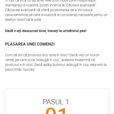
În caz că încă nu aţi aflat telefonul mobil care îndeplineşte
standardul d-voastre, puteți încerca la “Căutare avansată”.
Căutarea avansată vă oferă posibilitatea de a introduce
caracteristicile pe care d-voastră le consideraţi necesare pentu un
telefon mobil să le aibă.
Dacă v-aţi descurcat bine, treceţi la următorul pas!
PLASAREA UNEI COMENZI
Cum să stii că prosusul dvs. este în stoc? Dacă vezi un buton
verde, pe care scrie "Adaugă în coș", aceasta înseamnă că
produsul e în stoc. Dacă apăși butonul, adaugă în coș, deja esti la
pasul întâi. Succes!
PASUL 1.