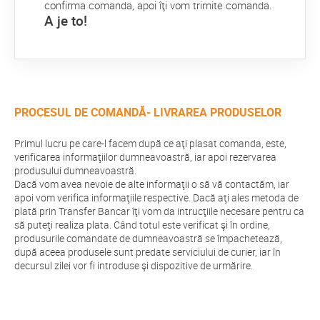
confirma comanda, apoi îţi vom trimite comanda.
A je to!
PROCESUL DE COMANDĂ- LIVRAREA PRODUSELOR
Primul lucru pe care-l facem după ce aţi plasat comanda, este,
verificarea informaţiilor dumneavoastră, iar apoi rezervarea
produsului dumneavoastră.
Dacă vom avea nevoie de alte informaţii o să vă contactăm, iar
apoi vom verifica informaţiile respective. Dacă aţi ales metoda de
plată prin Transfer Bancar îţi vom da intrucţiile necesare pentru ca
să puteţi realiza plata. Când totul este verificat şi în ordine,
produsurile comandate de dumneavoastră se împachetează,
după aceea produsele sunt predate serviciului de curier, iar în
decursul zilei vor fi introduse şi dispozitive de urmărire.