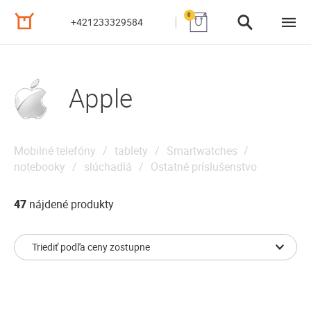
0
+421233329584
Apple
Mobilné telefóny
tablety
Smartwatches
notebooky
slúchadlá
Ostatné príslušenstvo
47
nájdené produkty