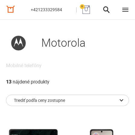
0
+421233329584
Motorola
Mobilné telefóny
13
nájdené produkty