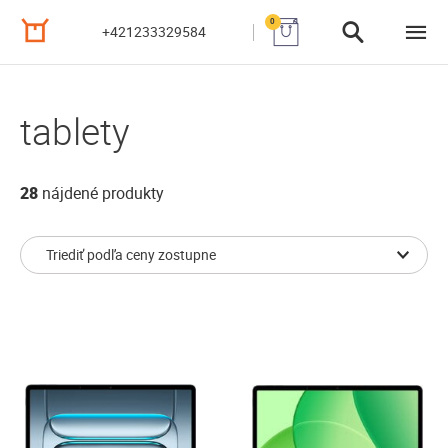
0
+421233329584
tablety
28
nájdené produkty