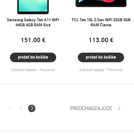
Samsung Galaxy Tab A11 WiFi
TCL Tab 10L 2.Gen WiFi 32GB 3GB
64GB 4GB RAM Sivá
RAM Čierna
151.00 €
113.00 €
pridať do košíka
pridať do košíka
Zobraziť detaily
Porovnať
Zobraziť detaily
Porovnať
1
2
3
PREDCHÁDZAJÚCE