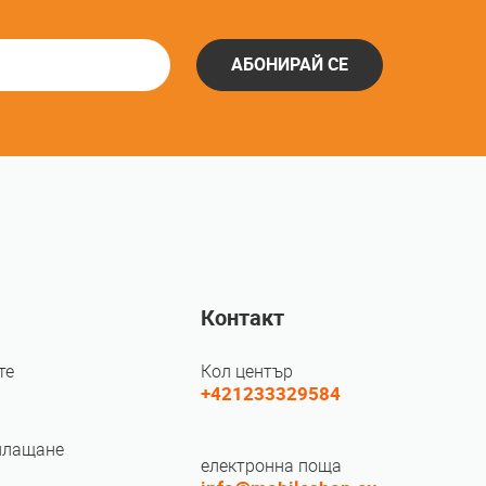
АБОНИРАЙ СЕ
Контакт
те
Кол център
+421233329584
плащане
електронна поща