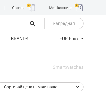
0
0
Сравни
Moя kошница
напреднал
BRANDS
EUR Euro
Smartwatches