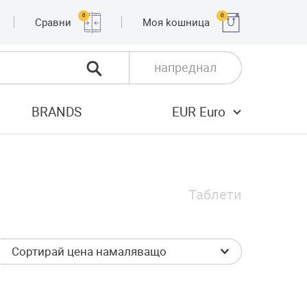
0
0
Сравни
Moя kошница
напреднал
BRANDS
EUR Euro
Таблети