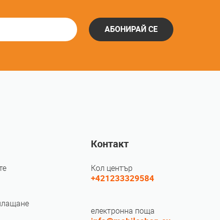
АБОНИРАЙ СЕ
Контакт
те
Кол център
+421233329584
плащане
електронна поща