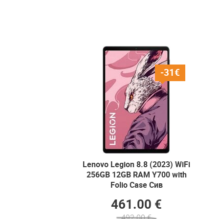
-31€
Lenovo Legion 8.8 (2023) WiFi
256GB 12GB RAM Y700 with
Folio Case Сив
461.00 €
492.00 €