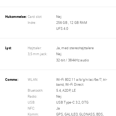
Hukommelse:
Card slot:
Nej
Indre:
256 GB , 12 GB RAM
UFS 4.0
Lyd:
Højttaler:
Ja, med stereohøjttalere
3,5 mm jack:
Nej
32-bit / 384kHz audio
Comms:
WLAN:
Wi-Fi 802.11 a/b/g/n/ac/6e/7, tri-
band, Wi-Fi Direct
Bluetooth:
5.4, A2DP, LE
Radio:
Nej
USB:
USB Type-C 3.2, OTG
NFC:
Ja
Komm:
GPS, GALILEO, GLONASS, BDS,