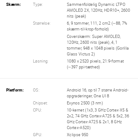
Skærm:
Type:
Sammenfoldelig Dynamic LTPO
AMOLED 2X, 120Hz, HDR10+, 2600
nits (peak)
Størrelse:
6, 9 tommer, 111, 2 cm2 (~88, 7%
skærm-til-krop-forhold)
Coverskærm: Super AMOLED,
120Hz, 2600 nits (peak), 4, 1
tommer, 948 x 1048 pixels (Gorilla
Glass Victus 2)
Løsning:
1080 x 2520 pixels, 21:9-format
(~397 ppi-tæthed)
Platform:
OS:
Android 16, op til 7 større Android-
opgraderinger, One UI 8
Chipset:
Exynos 2500 (3 nm)
CPU:
10-kernet (1x3, 3 GHz Cortex-X5 &
2x2, 74 GHz Cortex-A725 & 5x2, 36
GHz Cortex-A725 & 2x1, 8 GHz
Cortex-A520)
GPU:
Xclipse 950