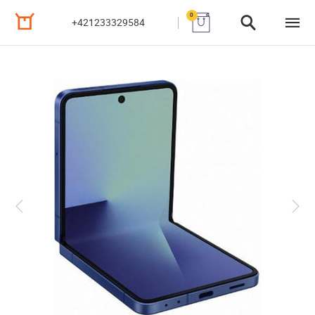
0
+421233329584