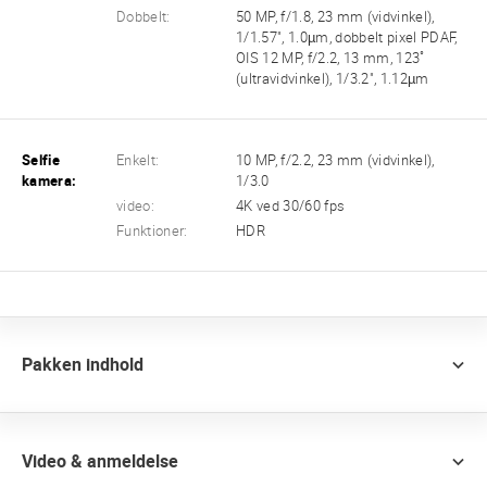
Dobbelt:
50 MP, f/1.8, 23 mm (vidvinkel),
1/1.57", 1.0µm, dobbelt pixel PDAF,
OIS 12 MP, f/2.2, 13 mm, 123˚
(ultravidvinkel), 1/3.2", 1.12µm
Selfie
Enkelt:
10 MP, f/2.2, 23 mm (vidvinkel),
kamera:
1/3.0
video:
4K ved 30/60 fps
Funktioner:
HDR
Pakken indhold
Video & anmeldelse