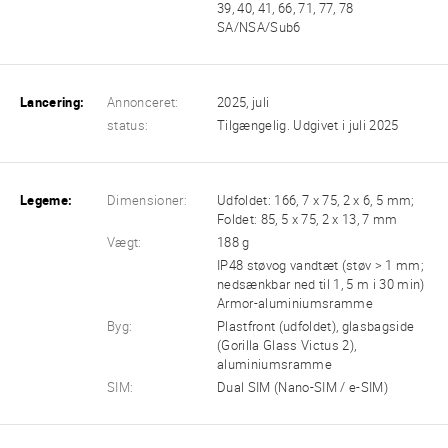
39, 40, 41, 66, 71, 77, 78
SA/NSA/Sub6
Lancering:
Annonceret:
2025, juli
status:
Tilgængelig. Udgivet i juli 2025
Legeme:
Dimensioner:
Udfoldet: 166, 7 x 75, 2 x 6, 5 mm;
Foldet: 85, 5 x 75, 2 x 13, 7 mm
Vægt:
188 g
IP48 støvog vandtæt (støv > 1 mm;
nedsænkbar ned til 1, 5 m i 30 min)
Armor-aluminiumsramme
Byg:
Plastfront (udfoldet), glasbagside
(Gorilla Glass Victus 2),
aluminiumsramme
SIM:
Dual SIM (Nano-SIM / e-SIM)