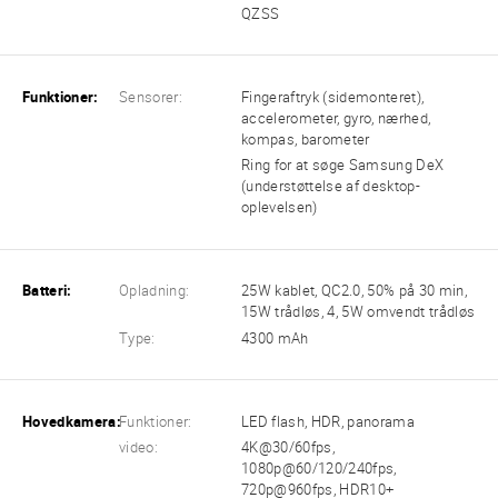
QZSS
Funktioner:
Sensorer:
Fingeraftryk (sidemonteret),
accelerometer, gyro, nærhed,
kompas, barometer
Ring for at søge Samsung DeX
(understøttelse af desktop-
oplevelsen)
Batteri:
Opladning:
25W kablet, QC2.0, 50% på 30 min,
15W trådløs, 4, 5W omvendt trådløs
Type:
4300 mAh
Hovedkamera:
Funktioner:
LED flash, HDR, panorama
video:
4K@30/60fps,
1080p@60/120/240fps,
720p@960fps, HDR10+