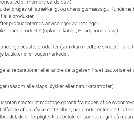
phones, cd'er, memory cards osv.)
duktet bruges utilstrækkeligt og uhensigtsmæssigt. Kunderne bl
f alle produkter.
efter producenternes anvisninger og retninger.
akke med produktet (oplader, kabler, Headphones osv.)
oprindelige bestilte produkter (som kan medføre skader) - alle 
ge butikker eller supermarkeder.
 af reparationer eller andre deltagelsen fra et uautoriseret 
er (såsom alle slags ulykker eller naturkatastrofer).
centen nægter at modtage garanti fra nogen af de ovennævnte gr
 tilfælde af du afvise dette tilbud, har producenten ret til at k
lbuddet, du er forpligtet til at betale en samlet udgift på repar