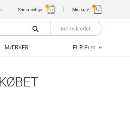
0
0
d
Sammenlign
Min kurv
Fremskreden
MÆRKER
EUR Euro
 KØBET