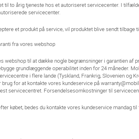
 til to årig tjeneste hos et autoriseret servicecenter. I tilfæld
t autoriserede servicecenter.
tere et produkt på service, vil produktet blive sendt tilbage ti
aranti fra vores webshop
es webshop til at dække nogle begrænsninger i garantien af 
forebygge grundlæggende operabilitet inden for 24 måneder.
icecentre i flere lande (Tyskland, Frankrig, Slovenien og Kroat
r brug for at kontakte vores kundeservice på warranty@mobile
st servicecentret. Forsendelsesomkostninger til servicecenter
er købet, bedes du kontakte vores kundeservice mandag til fre