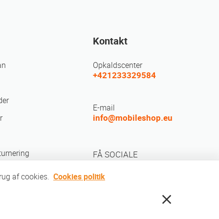
Kontakt
an
Opkaldscenter
+421233329584
der
E-mail
info@mobileshop.eu
r
turnering
FÅ SOCIALE
brug af cookies.
Cookies politik