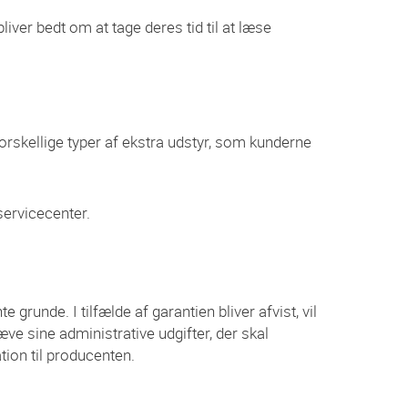
iver bedt om at tage deres tid til at læse
forskellige typer af ekstra udstyr, som kunderne
servicecenter.
unde. I tilfælde af garantien bliver afvist, vil
ræve sine administrative udgifter, der skal
ation til producenten.