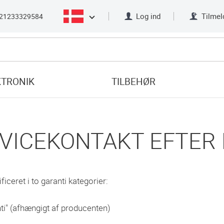
Log ind
Tilmel
21233329584
KTRONIK
TILBEHØR
RVICEKONTAKT EFTER
ceret i to garanti kategorier:
ti" (afhængigt af producenten)