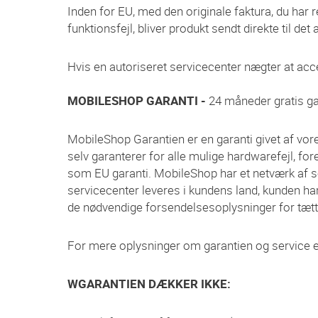
Inden for EU, med den originale faktura, du har ret
funktionsfejl, bliver produkt sendt direkte til de
Hvis en autoriseret servicecenter nægter at accep
MOBILESHOP GARANTI -
24 måneder gratis g
MobileShop Garantien er en garanti givet af vor
selv garanterer for alle mulige hardwarefejl, 
som EU garanti. MobileShop har et netværk af serv
servicecenter leveres i kundens land, kunden ha
de nødvendige forsendelsesoplysninger for tætte
For mere oplysninger om garantien og service eft
WGARANTIEN DÆKKER IKKE: