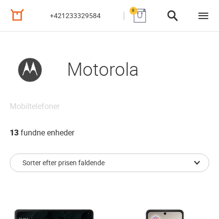
0
+421233329584
Motorola
Mobiltelefoner
13
fundne enheder