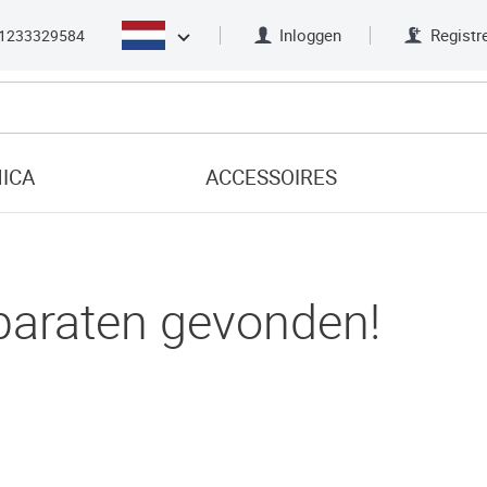
Inloggen
Registr
1233329584
ICA
ACCESSOIRES
paraten gevonden!