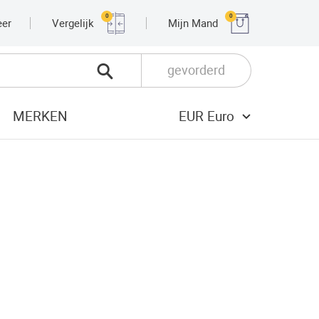
0
0
eer
Vergelijk
Mijn Mand
gevorderd
MERKEN
EUR Euro