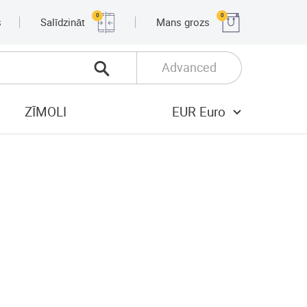
0
0
s
Salīdzināt
Mans grozs
Advanced
ZĪMOLI
EUR Euro