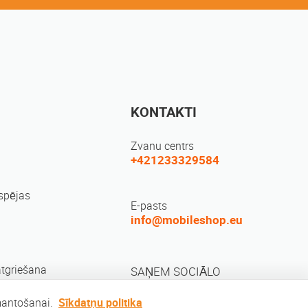
KONTAKTI
Zvanu centrs
+421233329584
spējas
E-pasts
info@mobileshop.eu
atgriešana
SAŅEM SOCIĀLO
zmantošanai.
Sīkdatņu politika