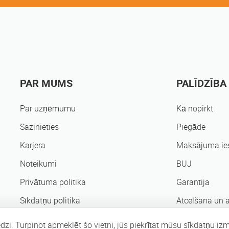
PAR MUMS
PALĪDZĪBA
Par uzņēmumu
Kā nopirkt
Sazinieties
Piegāde
Karjera
Maksājuma ie
Noteikumi
BUJ
Privātuma politika
Garantija
Sīkdatņu politika
Atcelšana un 
Pārdod vietnē Mobileshop
dzi. Turpinot apmeklēt šo vietni, jūs piekrītat mūsu sīkdatņu i