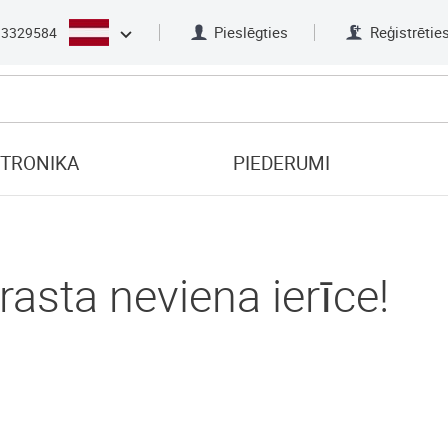
Pieslēgties
Reģistrētie
33329584
KTRONIKA
PIEDERUMI
rasta neviena ierīce!