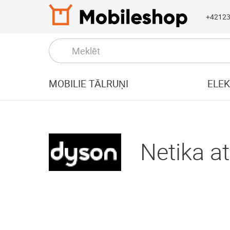
+4212
MOBILIE TĀLRUŅI
ELE
Netika at