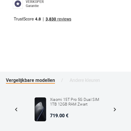
VERKOPER
Garantie
Vergelijkbare modellen
Andere kleuren
al SIM
Xiaomi 15T Pro 5G Dual SIM
rt
1TB 12GB RAM Zwart
719.00 €