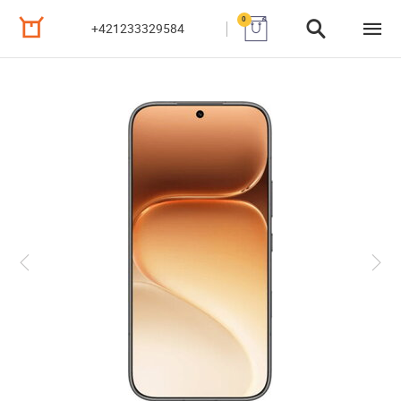
0
+421233329584