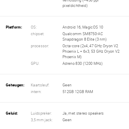
verhouding (~458 ppi
pixeldichtheid)
Platform:
OS:
Android 16, MagicOS 10
chipset:
Qualcomm SM8750-AC
Snapdragon 8 Elite (3 nm)
processor:
Octa-core (2x4, 47 GHz Oryon V2
Phoenix L + 6x3, 53 GHz Oryon V2
Phoenix M)
GPU:
Adreno 830 (1200 MHz)
Geheugen:
Kaartsleuf:
Geen
intern:
512GB 12GB RAM
Geluid:
Luidspreker:
Ja, met stereo speakers
3,5 mm jack:
Geen