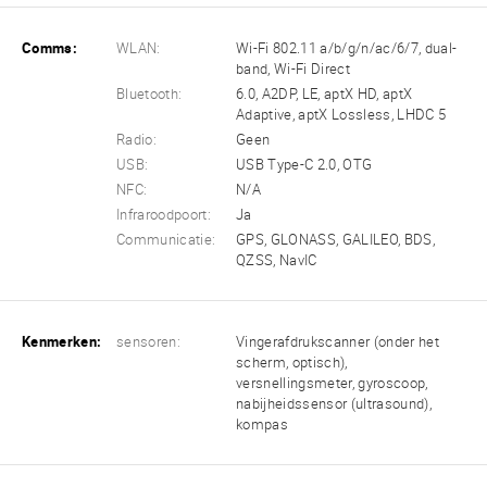
Comms:
WLAN:
Wi-Fi 802.11 a/b/g/n/ac/6/7, dual-
band, Wi-Fi Direct
Bluetooth:
6.0, A2DP, LE, aptX HD, aptX
Adaptive, aptX Lossless, LHDC 5
Radio:
Geen
USB:
USB Type-C 2.0, OTG
NFC:
N/A
Infraroodpoort:
Ja
Communicatie:
GPS, GLONASS, GALILEO, BDS,
QZSS, NavIC
Kenmerken:
sensoren:
Vingerafdrukscanner (onder het
scherm, optisch),
versnellingsmeter, gyroscoop,
nabijheidssensor (ultrasound),
kompas