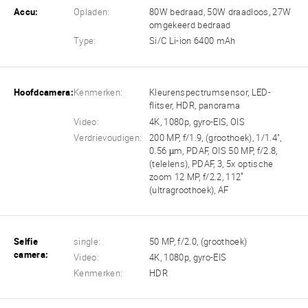
Accu:
Opladen:
80W bedraad, 50W draadloos, 27W
omgekeerd bedraad
Type:
Si/C Li-ion 6400 mAh
Hoofdcamera:
Kenmerken:
Kleurenspectrumsensor, LED-
flitser, HDR, panorama
Video:
4K, 1080p, gyro-EIS, OIS
Verdrievoudigen:
200 MP, f/1.9, (groothoek), 1/1.4",
0.56 µm, PDAF, OIS 50 MP, f/2.8,
(telelens), PDAF, 3, 5x optische
zoom 12 MP, f/2.2, 112˚
(ultragroothoek), AF
Selfie
single:
50 MP, f/2.0, (groothoek)
camera:
Video:
4K, 1080p, gyro-EIS
Kenmerken:
HDR