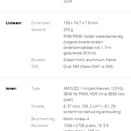
2026.
Lichaam:
Dimensies:
156 x 74.7 x 7.8 mm
Gewicht:
200 g
IP68/IP69K stofen waterbestendig
(hogedrukwaterstralen;
onderdompelbaar tot 1, 5 m
gedurende 30 min)
Bouwen:
Glazen front, aluminium frame
SIM:
Dual SIM (Nano-SIM / e-SIM)
tonen:
Type:
AMOLED, 1 miljard kleuren, 120 Hz,
3840 Hz PWM, HDR Vivid, 8000 nits
(piek)
Grootte:
6, 57 inch, 106, 2 cm² (~91, 2%
scherm-tot-behuizingverhouding)
Bescherming:
Mohs-niveau 4
Resolutie:
1264 x 2728 pixels, 19, 5:9