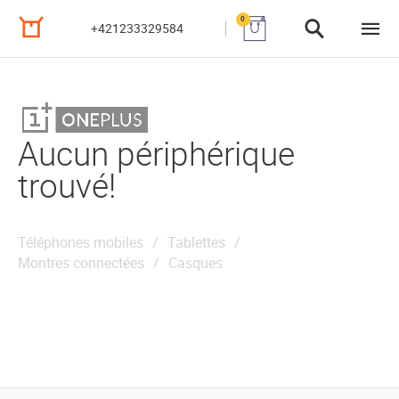
0
+421233329584
Aucun périphérique
trouvé!
Téléphones mobiles
Tablettes
Montres connectées
Casques