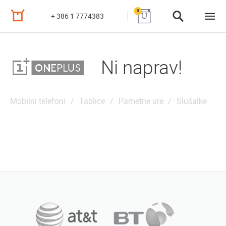
0
+ 386 1 7774383
Ni naprav!
Mobilni telefoni
Tablice
Pametne ure
Slušalke