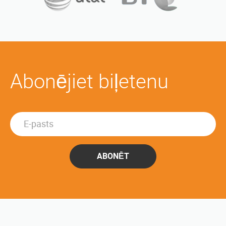
Abonējiet biļetenu
ABONĒT