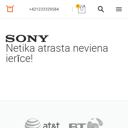
0
+421233329584
Netika atrasta neviena
ierīce!