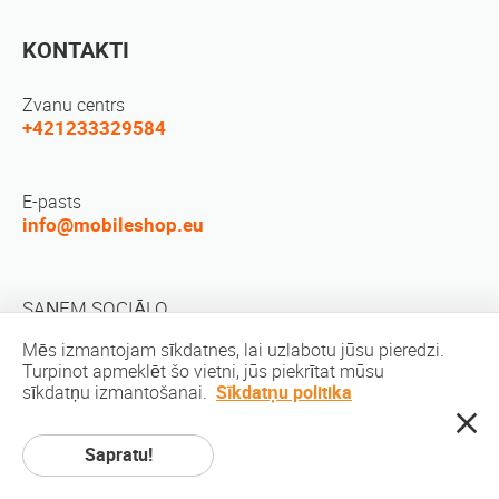
KONTAKTI
Zvanu centrs
+421233329584
E-pasts
info@mobileshop.eu
SAŅEM SOCIĀLO
Mēs izmantojam sīkdatnes, lai uzlabotu jūsu pieredzi.
Turpinot apmeklēt šo vietni, jūs piekrītat mūsu
sīkdatņu izmantošanai.
Sīkdatņu politika
Sapratu!
Autortiesības © 2010-2026 MobileShop.eu. Visas tiesības aizsargātas. Visi
produktu attēli uz vietas ir Mobileshop.eu | īpašums Web dizains: Art & Code