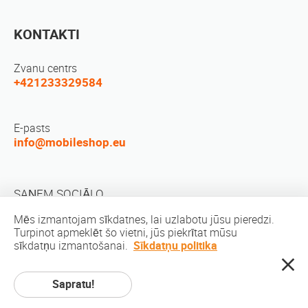
KONTAKTI
Zvanu centrs
+421233329584
E-pasts
info@mobileshop.eu
SAŅEM SOCIĀLO
Mēs izmantojam sīkdatnes, lai uzlabotu jūsu pieredzi.
Turpinot apmeklēt šo vietni, jūs piekrītat mūsu
sīkdatņu izmantošanai.
Sīkdatņu politika
Sapratu!
Autortiesības © 2010-2026 MobileShop.eu. Visas tiesības aizsargātas. Visi
produktu attēli uz vietas ir Mobileshop.eu | īpašums Web dizains: Art & Code