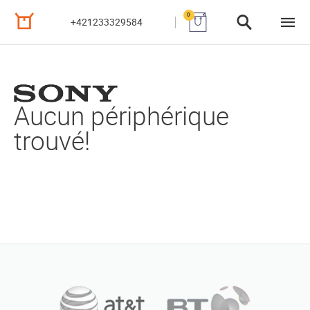
0
+421233329584
Aucun périphérique
trouvé!