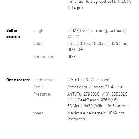
mm, 120˚ (ultragroothoek), 1/3.06",
1, 12 µm
Selfie
single:
32 MP, f/2.2, 21 mm (groothoek),
camera:
1/3, 44
Video:
4K bij 30 fps, 1080p bij 30/60 fps,
HDR10+
Kenmerken:
HDR
Onze testen:
Luidspreker:
-25, 6 LUFS (Zeer goed)
Accu:
Actief gebruik score 21:41 uur
Prestatie:
AnTuTu: 2795030 (v10), 3352325
(v11) GeekBench: 9766 (v6)
3DMark: 6939 (Wild Life Extreme)
tonen:
Maximale helderheid: 1069 nits
(gemeten)