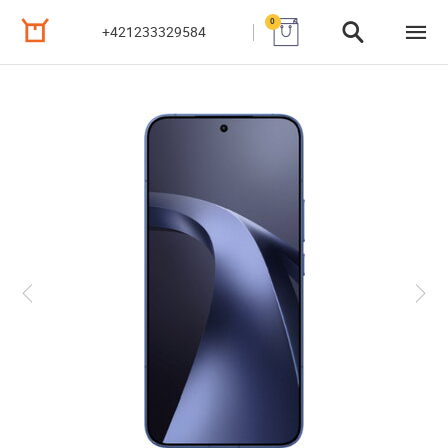
0
+421233329584