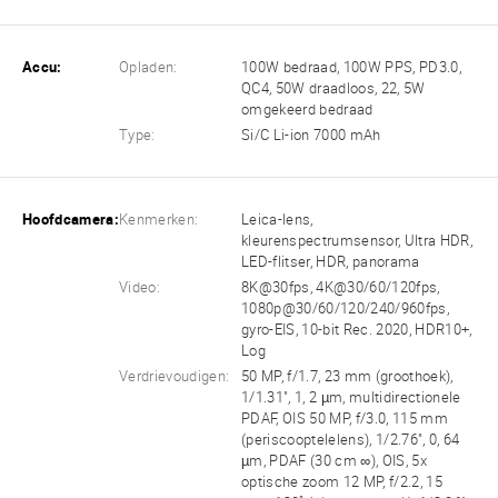
Accu:
Opladen:
100W bedraad, 100W PPS, PD3.0,
QC4, 50W draadloos, 22, 5W
omgekeerd bedraad
Type:
Si/C Li-ion 7000 mAh
Hoofdcamera:
Kenmerken:
Leica-lens,
kleurenspectrumsensor, Ultra HDR,
LED-flitser, HDR, panorama
Video:
8K@30fps, 4K@30/60/120fps,
1080p@30/60/120/240/960fps,
gyro-EIS, 10-bit Rec. 2020, HDR10+,
Log
Verdrievoudigen:
50 MP, f/1.7, 23 mm (groothoek),
1/1.31", 1, 2 µm, multidirectionele
PDAF, OIS 50 MP, f/3.0, 115 mm
(periscooptelelens), 1/2.76", 0, 64
µm, PDAF (30 cm ∞), OIS, 5x
optische zoom 12 MP, f/2.2, 15