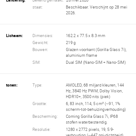
Lancering:
Bekend gemaakt:
28 mei 2026
staat:
Beschikbaar. Verschijnt op 28 mei
2026.
Lichaam:
Dimensies:
162.2 x 77.5 x 8.3 mm
Gewicht:
219 g
Bouwen:
Glazen voorkant (Gorilla Glass 7i),
aluminium frame
SIM:
Dual SIM (Nano-SIM + Nano-SIM)
tonen:
Type:
AMOLED, 68 miljard kleuren, 144
Hz, 3840 Hz PWM, Dolby Vision,
HDR10+, 3500 nits (piek)
Grootte:
6, 83 inch, 114, 5 cm² (~91, 1%
scherm-tot-behuizingverhouding)
Bescherming:
Corning Gorilla Glass 7i, IP68
stofen waterbestendig.
Resolutie:
1280 x 2772 pixels, 19, 5:9-
verhouding (~447 ppi-dichtheid)