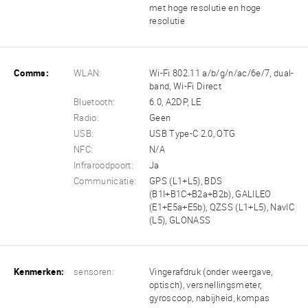
met hoge resolutie en hoge
resolutie
Comms:
WLAN:
Wi-Fi 802.11 a/b/g/n/ac/6e/7, dual-
band, Wi-Fi Direct
Bluetooth:
6.0, A2DP, LE
Radio:
Geen
USB:
USB Type-C 2.0, OTG
NFC:
N/A
Infraroodpoort:
Ja
Communicatie:
GPS (L1+L5), BDS
(B1I+B1C+B2a+B2b), GALILEO
(E1+E5a+E5b), QZSS (L1+L5), NavIC
(L5), GLONASS
Kenmerken:
sensoren:
Vingerafdruk (onder weergave,
optisch), versnellingsmeter,
gyroscoop, nabijheid, kompas