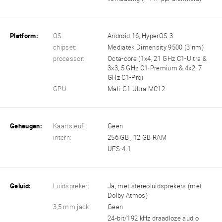
Platform:
OS:
Android 16, HyperOS 3
chipset:
Mediatek Dimensity 9500 (3 nm)
processor:
Octa-core (1x4, 21 GHz C1-Ultra &
3x3, 5 GHz C1-Premium & 4x2, 7
GHz C1-Pro)
GPU:
Mali-G1 Ultra MC12
Geheugen:
Kaartsleuf:
Geen
intern:
256 GB , 12 GB RAM
UFS-4.1
Geluid:
Luidspreker:
Ja, met stereoluidsprekers (met
Dolby Atmos)
3,5 mm jack:
Geen
24-bit/192 kHz draadloze audio