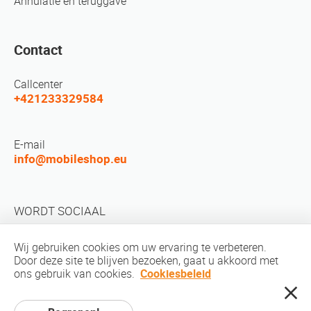
Annulatie en teruggave
Contact
Callcenter
+421233329584
E-mail
info@mobileshop.eu
WORDT SOCIAAL
Wij gebruiken cookies om uw ervaring te verbeteren.
Door deze site te blijven bezoeken, gaat u akkoord met
ons gebruik van cookies.
Cookiesbeleid
auteursrechten © 2010-2026 MobileShop.eu. Alle rechten voorbehouden.