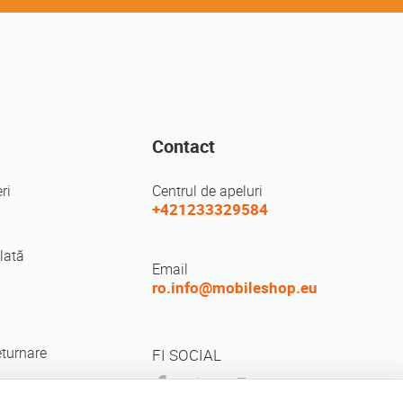
Contact
ri
Centrul de apeluri
+421233329584
lată
Email
ro.info@mobileshop.eu
eturnare
FI SOCIAL