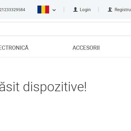
Login
Registru
21233329584
ECTRONICĂ
ACCESORII
sit dispozitive!