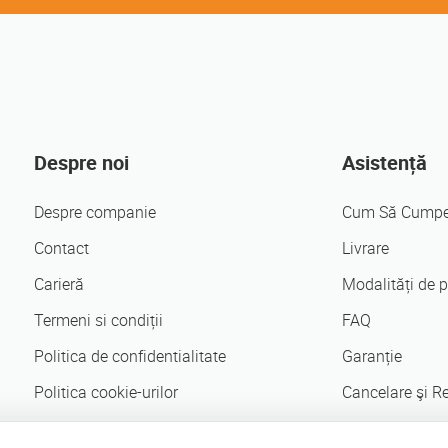
Despre noi
Asistență
Despre companie
Cum Să Cumpe
Contact
Livrare
Carieră
Modalități de p
Termeni si condiții
FAQ
Politica de confidentialitate
Garanție
Politica cookie-urilor
Cancelare şi R
Vinde pe Mobileshop