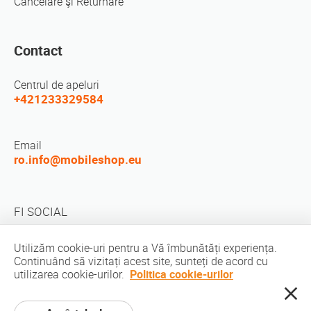
Cancelare şi Returnare
Contact
Centrul de apeluri
+421233329584
Email
ro.info@mobileshop.eu
FI SOCIAL
Utilizăm cookie-uri pentru a Vă îmbunătăți experiența.
Continuând să vizitați acest site, sunteți de acord cu
utilizarea cookie-urilor.
Politica cookie-urilor
Drepturi de autor © 2010-2026 MobileShop.eu. Toate drepturile rezervate.