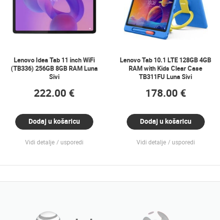
Lenovo Idea Tab 11 inch WiFi
Lenovo Tab 10.1 LTE 128GB 4GB
(TB336) 256GB 8GB RAM Luna
RAM with Kids Clear Case
Sivi
TB311FU Luna Sivi
222.00 €
178.00 €
Dodaj u košaricu
Dodaj u košaricu
Vidi detalje
usporedi
Vidi detalje
usporedi