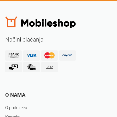
Načini plačanja
Više
O NAMA
O poduzeću