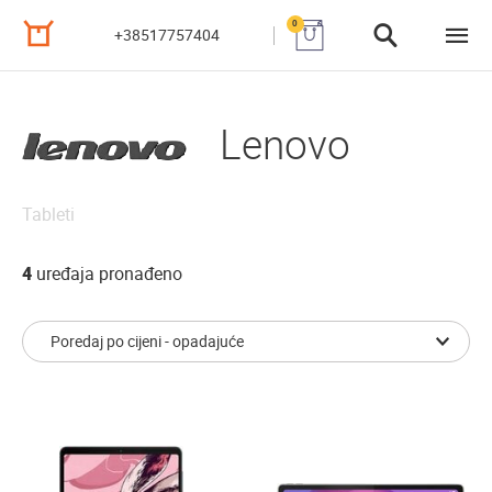
0
+38517757404
Lenovo
Tableti
4
uređaja pronađeno