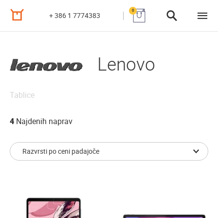
0
+ 386 1 7774383
Lenovo
Tablice
4
Najdenih naprav