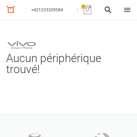
0
+421233329584
Aucun périphérique
trouvé!