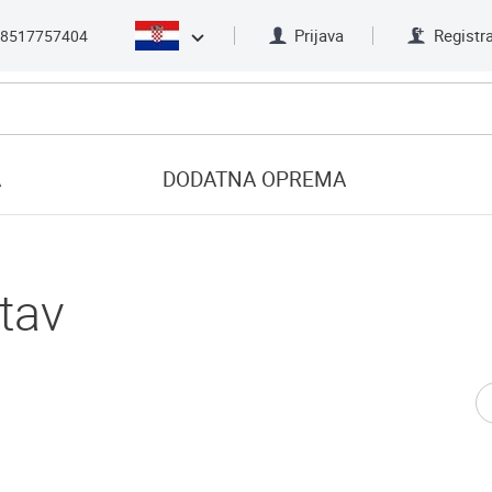
Prijava
Registra
8517757404
A
DODATNA OPREMA
stav