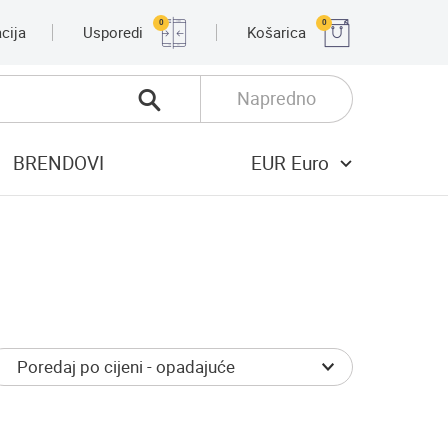
0
0
cija
Usporedi
Košarica
Napredno
BRENDOVI
EUR Euro