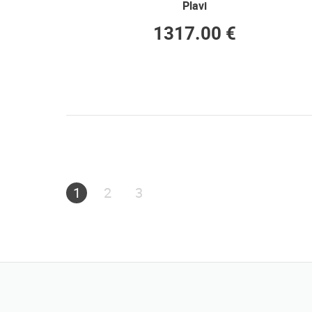
Plavi
1317.00 €
1
2
3