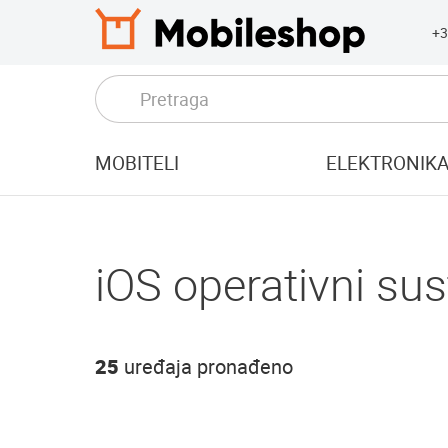
+3
MOBITELI
ELEKTRONIK
iOS operativni su
25
uređaja pronađeno