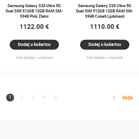
Samsung Galaxy S26 Ultra 5G
Samsung Galaxy S26 Ultra 5G
Dual SIM 512GB 12GB RAM SM-
Dual SIM 512GB 12GB RAM SM-
S948 Pink Zlatni
S948 Cobalt Ljubičasti
1122.00 €
1110.00 €
Dodaj u košaricu
Dodaj u košaricu
Vidi detalje
usporedi
Vidi detalje
usporedi
1
2
3
4
5
dalje