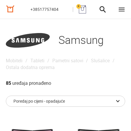
0
+38517757404
Samsung
Mobiteli
Tableti
Pametni satovi
Slušalice
Ostala dodatna oprema
85
uređaja pronađeno