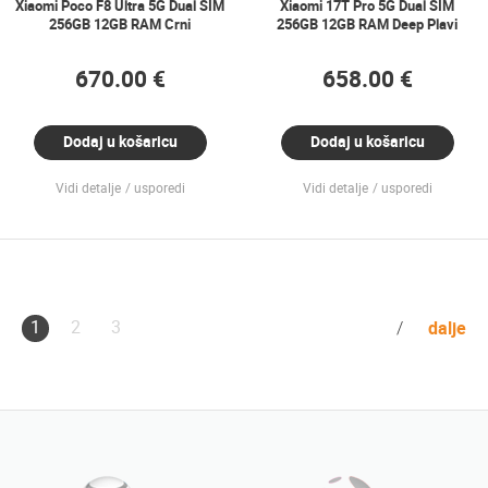
Xiaomi Poco F8 Ultra 5G Dual SIM
Xiaomi 17T Pro 5G Dual SIM
256GB 12GB RAM Crni
256GB 12GB RAM Deep Plavi
670.00 €
658.00 €
Dodaj u košaricu
Dodaj u košaricu
Vidi detalje
usporedi
Vidi detalje
usporedi
1
2
3
dalje