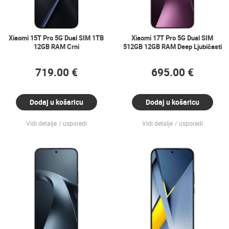
Xiaomi 15T Pro 5G Dual SIM 1TB
Xiaomi 17T Pro 5G Dual SIM
12GB RAM Crni
512GB 12GB RAM Deep Ljubičasti
719.00 €
695.00 €
Dodaj u košaricu
Dodaj u košaricu
Vidi detalje
usporedi
Vidi detalje
usporedi