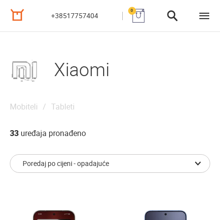
0
+38517757404
Xiaomi
Mobiteli
Tableti
33
uređaja pronađeno