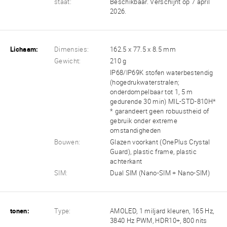
staat:
Beschikbaar. Verschijnt op 7 april
2026.
Lichaam:
Dimensies:
162.5 x 77.5 x 8.5 mm
Gewicht:
210 g
IP68/IP69K stofen waterbestendig
(hogedrukwaterstralen;
onderdompelbaar tot 1, 5 m
gedurende 30 min) MIL-STD-810H*
* garandeert geen robuustheid of
gebruik onder extreme
omstandigheden
Bouwen:
Glazen voorkant (OnePlus Crystal
Guard), plastic frame, plastic
achterkant
SIM:
Dual SIM (Nano-SIM + Nano-SIM)
tonen:
Type:
AMOLED, 1 miljard kleuren, 165 Hz,
3840 Hz PWM, HDR10+, 800 nits