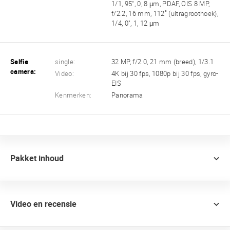
1/1, 95", 0, 8 µm, PDAF, OIS 8 MP,
f/2.2, 16 mm, 112˚ (ultragroothoek),
1/4, 0", 1, 12 µm
Selfie
single:
32 MP, f/2.0, 21 mm (breed), 1/3.1
camera:
Video:
4K bij 30 fps, 1080p bij 30 fps, gyro-
EIS
Kenmerken:
Panorama
Pakket inhoud
Video en recensie