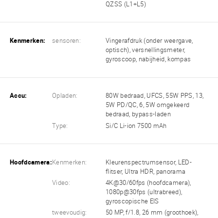
QZSS (L1+L5)
Kenmerken:
sensoren:
Vingerafdruk (onder weergave,
optisch), versnellingsmeter,
gyroscoop, nabijheid, kompas
Accu:
Opladen:
80W bedraad, UFCS, 55W PPS, 13,
5W PD/QC, 6, 5W omgekeerd
bedraad, bypass-laden
Type:
Si/C Li-ion 7500 mAh
Hoofdcamera:
Kenmerken:
Kleurenspectrumsensor, LED-
flitser, Ultra HDR, panorama
Video:
4K@30/60fps (hoofdcamera),
1080p@30fps (ultrabreed),
gyroscopische EIS
tweevoudig:
50 MP, f/1.8, 26 mm (groothoek),