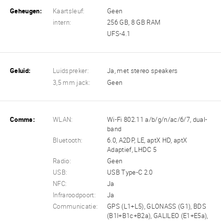
Geheugen:
Kaartsleuf:
Geen
intern:
256 GB, 8 GB RAM
UFS-4.1
Geluid:
Luidspreker:
Ja, met stereo speakers
3,5 mm jack:
Geen
Comms:
WLAN:
Wi-Fi 802.11 a/b/g/n/ac/6/7, dual-
band
Bluetooth:
6.0, A2DP, LE, aptX HD, aptX
Adaptief, LHDC 5
Radio:
Geen
USB:
USB Type-C 2.0
NFC:
Ja
Infraroodpoort:
Ja
Communicatie:
GPS (L1+L5), GLONASS (G1), BDS
(B1I+B1c+B2a), GALILEO (E1+E5a),