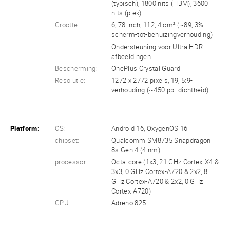
(typisch), 1800 nits (HBM), 3600
nits (piek)
Grootte:
6, 78 inch, 112, 4 cm² (~89, 3%
scherm-tot-behuizingverhouding)
Ondersteuning voor Ultra HDR-
afbeeldingen
Bescherming:
OnePlus Crystal Guard
Resolutie:
1272 x 2772 pixels, 19, 5:9-
verhouding (~450 ppi-dichtheid)
Platform:
OS:
Android 16, OxygenOS 16
chipset:
Qualcomm SM8735 Snapdragon
8s Gen 4 (4 nm)
processor:
Octa-core (1x3, 21 GHz Cortex-X4 &
3x3, 0 GHz Cortex-A720 & 2x2, 8
GHz Cortex-A720 & 2x2, 0 GHz
Cortex-A720)
GPU:
Adreno 825