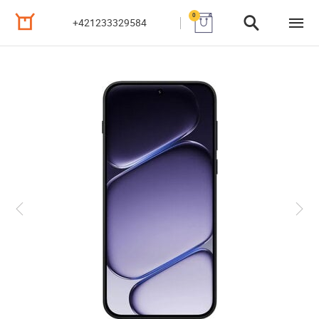
0
+421233329584