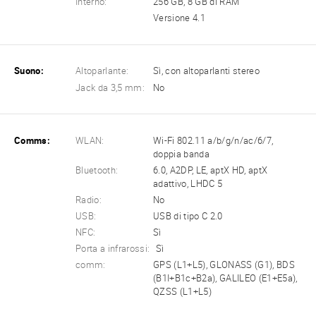
Interno:
256 GB, 8 GB di RAM
Versione 4.1
Suono:
Altoparlante:
Sì, con altoparlanti stereo
Jack da 3,5 mm:
No
Comms:
WLAN:
Wi-Fi 802.11 a/b/g/n/ac/6/7,
doppia banda
Bluetooth:
6.0, A2DP, LE, aptX HD, aptX
adattivo, LHDC 5
Radio:
No
USB:
USB di tipo C 2.0
NFC:
Sì
Porta a infrarossi:
Sì
comm:
GPS (L1+L5), GLONASS (G1), BDS
(B1I+B1c+B2a), GALILEO (E1+E5a),
QZSS (L1+L5)