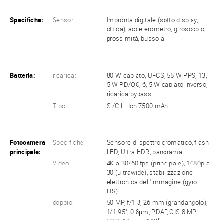
Specifiche:
Sensori:
Impronta digitale (sotto display,
ottica), accelerometro, giroscopio,
prossimità, bussola
Batteria:
ricarica:
80 W cablato, UFCS, 55 W PPS, 13,
5 W PD/QC, 6, 5 W cablato inverso,
ricarica bypass
Tipo:
Si/C Li-Ion 7500 mAh
Fotocamera
Specifiche:
Sensore di spettro cromatico, flash
principale:
LED, Ultra HDR, panorama
Video:
4K a 30/60 fps (principale), 1080p a
30 (ultrawide), stabilizzazione
elettronica dell'immagine (gyro-
EIS)
doppio:
50 MP, f/1.8, 26 mm (grandangolo),
1/1.95", 0.8µm, PDAF, OIS 8 MP,