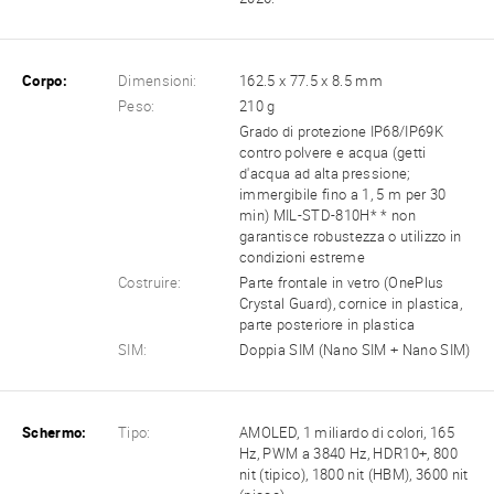
Corpo:
Dimensioni:
162.5 x 77.5 x 8.5 mm
Peso:
210 g
Grado di protezione IP68/IP69K
contro polvere e acqua (getti
d'acqua ad alta pressione;
immergibile fino a 1, 5 m per 30
min) MIL-STD-810H* * non
garantisce robustezza o utilizzo in
condizioni estreme
Costruire:
Parte frontale in vetro (OnePlus
Crystal Guard), cornice in plastica,
parte posteriore in plastica
SIM:
Doppia SIM (Nano SIM + Nano SIM)
Schermo:
Tipo:
AMOLED, 1 miliardo di colori, 165
Hz, PWM a 3840 Hz, HDR10+, 800
nit (tipico), 1800 nit (HBM), 3600 nit