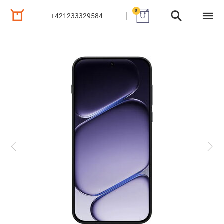
0
+421233329584