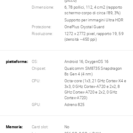
(picco)
Dimensione:
6, 78 pollici, 112, 4 cm2 (rapporto
schermo-corpo di circa l'89, 3%)
Supporto per immagini Ultra HDR
Protezione:
OnePlus Crystal Guard
Risoluzione:
1272 x 2772 pixel, rapporto 19, 5:9
(densità ~450 ppi)
piattaforma:
OS:
Android 16, OxygenOS 16
Chipset:
Qualcomm SM8735 Snapdragon
8s Gen 4 (4 nm)
CPU:
Octa-core (1x3, 21 GHz Cortex-X4 e
3x3, 0 GHz Cortex-A720 e 2x2, 8
GHz Cortex-A720 e 2x2, 0 GHz
Cortex-A720)
GPU:
Adreno 825
Memoria:
Card slot:
No