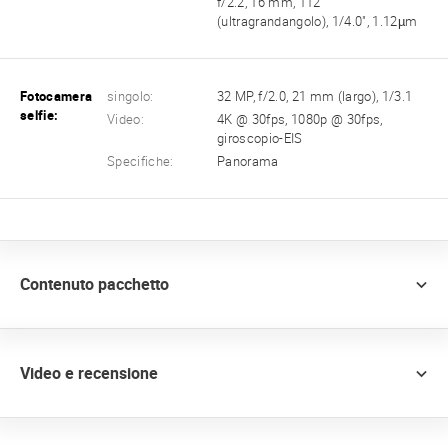
f/2.2, 16 mm, 112˚
(ultragrandangolo), 1/4.0", 1.12µm
Fotocamera
singolo:
32 MP, f/2.0, 21 mm (largo), 1/3.1
selfie:
Video:
4K @ 30fps, 1080p @ 30fps,
giroscopio-EIS
Specifiche:
Panorama
Contenuto pacchetto
Video e recensione