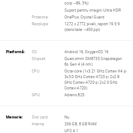
corp ~89, 3%)
Suport pentru imagini Ultra HDR
Protectie:
OnePlus Crystal Guard
Rezoluţie:
1272 x 2772 pixeli, raport 19.5:9
(densitate ~450 ppi)
Platformă:
OS:
Android 16, OxygenOS 16
Chipset:
Qualcomm SM8735 Snapdragon
8s Gen 4 (4 nm)
CPU:
Octa-core (1x3.21 GHz Cortex-X4 și
3x3.0 GHz Cortex-A720 și 2x2.8
GHz Cortex-A720 și 2x2.0 GHz
Cortex-A720)
GPU:
Adreno 825
Memorie:
Slot card:
Nu
Interna:
256 GB, 8 GB RAM
UFS 4.1