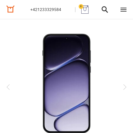
0
+421233329584