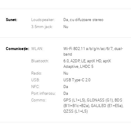
Sunet:
Loudspeaker:
Da, cu difuzoare stereo
3.5mm jack:
Nu
Comunicație:
WLAN:
Wi-Fi 802.11 a/b/g/n/ac/6/7, dual-
band
Bluetooth:
6.0, A2DP, LE, aptX HD, aptX
Adaptive, LHDC 5
Radio:
Nu
USB:
USB Type-C 2.0
NFC:
Da
Port infrarosu:
Da
Comms:
GPS (L1+L5), GLONASS (G1), BDS
(B1I+B1c+B2a), GALILEO (E1+E5a),
QZSS (L1+L5)