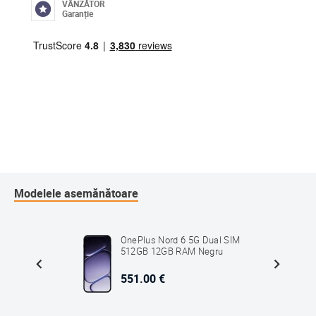
VÂNZĂTOR
Garanție
Modelele asemănătoare
 SIM
OnePlus Nord 6 5G Dual SIM
ru
512GB 12GB RAM Negru
551.00 €