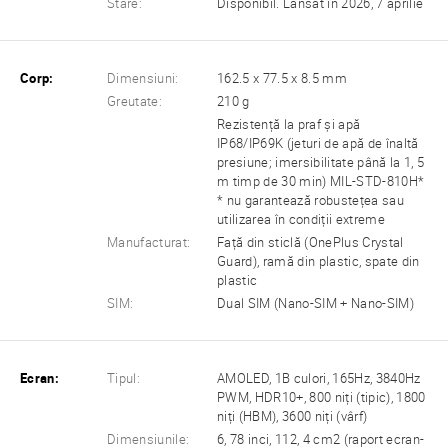
Stare:
Disponibil. Lansat în 2026, 7 aprilie
Corp:
Dimensiuni:
162.5 x 77.5 x 8.5 mm
Greutate:
210 g
Rezistență la praf și apă
IP68/IP69K (jeturi de apă de înaltă
presiune; imersibilitate până la 1, 5
m timp de 30 min) MIL-STD-810H*
* nu garantează robustețea sau
utilizarea în condiții extreme
Manufacturat:
Față din sticlă (OnePlus Crystal
Guard), ramă din plastic, spate din
plastic
SIM:
Dual SIM (Nano-SIM + Nano-SIM)
Ecran:
Tipul:
AMOLED, 1B culori, 165Hz, 3840Hz
PWM, HDR10+, 800 niți (tipic), 1800
niți (HBM), 3600 niți (vârf)
Dimensiunile:
6, 78 inci, 112, 4 cm2 (raport ecran-