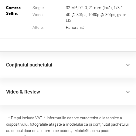
Camera
Singur:
32 MP, f/2.0, 21 mm (lată), 1/3.1
Selfie:
Video:
4K @ 30fps, 1080p @ 30fps, gyro-
EIS
Altele:
Panoramă
Conţinutul pachetului
Video & Review
- * Prețul include VAT- * Informaţiile despre caracteristicile tehnice a
dispozitivului, fotografiile ataşate a modelului ca şi conţinutul pachetului
au scopul doar de a informa pe cititor şi MobileShop nu poate fi