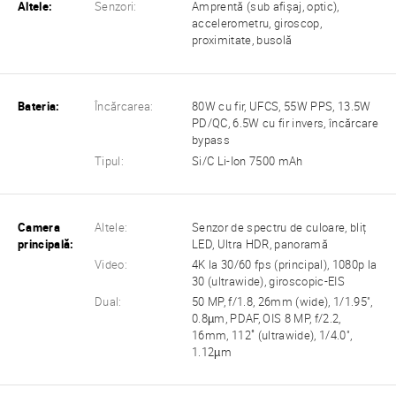
Altele:
Senzori:
Amprentă (sub afișaj, optic),
accelerometru, giroscop,
proximitate, busolă
Bateria:
Încărcarea:
80W cu fir, UFCS, 55W PPS, 13.5W
PD/QC, 6.5W cu fir invers, încărcare
bypass
Tipul:
Si/C Li-Ion 7500 mAh
Camera
Altele:
Senzor de spectru de culoare, bliț
principală:
LED, Ultra HDR, panoramă
Video:
4K la 30/60 fps (principal), 1080p la
30 (ultrawide), giroscopic-EIS
Dual:
50 MP, f/1.8, 26mm (wide), 1/1.95",
0.8µm, PDAF, OIS 8 MP, f/2.2,
16mm, 112˚ (ultrawide), 1/4.0",
1.12µm