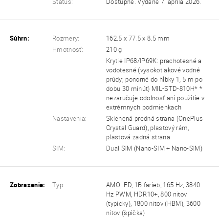
Status:
Dostupné. Vydané 7. apríla 2026.
Súhrn:
Rozmery:
162.5 x 77.5 x 8.5 mm
Hmotnosť:
210 g
Krytie IP68/IP69K: prachotesné a
vodotesné (vysokotlakové vodné
prúdy; ponorné do hĺbky 1, 5 m po
dobu 30 minút) MIL-STD-810H* *
nezaručuje odolnosť ani použitie v
extrémnych podmienkach
Nastavenia:
Sklenená predná strana (OnePlus
Crystal Guard), plastový rám,
plastová zadná strana
SIM:
Dual SIM (Nano-SIM + Nano-SIM)
Zobrazenie:
Typ:
AMOLED, 1B farieb, 165 Hz, 3840
Hz PWM, HDR10+, 800 nitov
(typicky), 1800 nitov (HBM), 3600
nitov (špička)