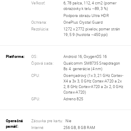
Veľkosť:
6, 78 palca, 112, 4 cm2 (pomer
obrazovky k telu ~89, 3 %)
Podpora obrazu Ultra HDR
Ochrana:
OnePlus Crystal Guard
Rezolúcia:
1272 x 2772 pixelov, pomer strán
19, 5:9 (hustota ~450 ppi)
Platforma:
OS:
Android 16, OxygenOS 16
Čipová sada:
Qualcomm SM8735 Snapdragon
8s 4. generácie (4 nm)
CPU:
Osemjadrový (1x 3, 21 GHz Cortex-
X4 a 3x 3, 0 GHz Cortex-A720 a 2x
2, 8 GHz Cortex-A720 a 2x 2, 0 GHz
Cortex-A720)
GPU:
Adreno 825
Operačná
Zásuvka pre kartu:
Nie
pamäť:
Interné:
256 GB, 8 GB RAM