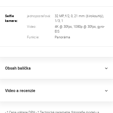
Selfie
jednoposteľová:
32 MP, f/2, 0, 21 mm (širokouhlý),
kamera:
1/3, 1
Video:
4K @ 30fps, 1080p @ 30fps, gyro-
EIS
Funkcie:
Panoráma
Obsah balíčka
Video a recenzie
- * Cena vrátane DPH - * Technické parametre, fotografie modelu a