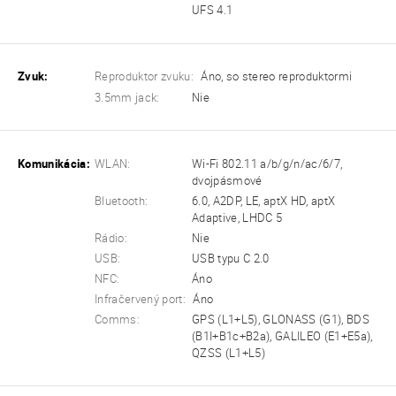
UFS 4.1
Zvuk:
Reproduktor zvuku:
Áno, so stereo reproduktormi
3.5mm jack:
Nie
Komunikácia:
WLAN:
Wi-Fi 802.11 a/b/g/n/ac/6/7,
dvojpásmové
Bluetooth:
6.0, A2DP, LE, aptX HD, aptX
Adaptive, LHDC 5
Rádio:
Nie
USB:
USB typu C 2.0
NFC:
Áno
Infračervený port:
Áno
Comms:
GPS (L1+L5), GLONASS (G1), BDS
(B1I+B1c+B2a), GALILEO (E1+E5a),
QZSS (L1+L5)