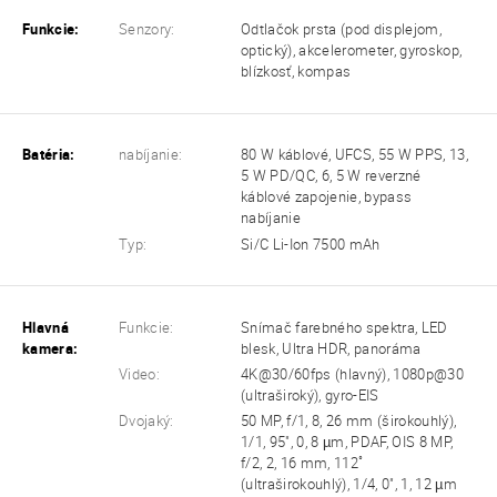
Funkcie:
Senzory:
Odtlačok prsta (pod displejom,
optický), akcelerometer, gyroskop,
blízkosť, kompas
Batéria:
nabíjanie:
80 W káblové, UFCS, 55 W PPS, 13,
5 W PD/QC, 6, 5 W reverzné
káblové zapojenie, bypass
nabíjanie
Typ:
Si/C Li-Ion 7500 mAh
Hlavná
Funkcie:
Snímač farebného spektra, LED
kamera:
blesk, Ultra HDR, panoráma
Video:
4K@30/60fps (hlavný), 1080p@30
(ultraširoký), gyro-EIS
Dvojaký:
50 MP, f/1, 8, 26 mm (širokouhlý),
1/1, 95", 0, 8 µm, PDAF, OIS 8 MP,
f/2, 2, 16 mm, 112˚
(ultraširokouhlý), 1/4, 0", 1, 12 µm