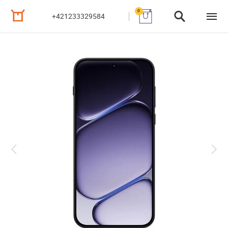
0
+421233329584