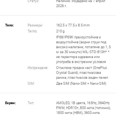
Статус:
Налично. Издадено на 7 април
2026 г.
Тяло:
Размери:
162.5 x 77.5 x 8.5 mm
Тегло:
210 g
IP68/IP69K прахоустойчив и
водоустойчив (водни струи под
високо налягане; потапяне до 1, 5
м за 30 минути) MIL-STD-810H* *
не гарантира здравина или
употреба в екстремни условия
Изграждане:
Стъклена предна част (OnePlus
Crystal Guard), пластмасова
рамка, пластмасов заден панел
SIM:
Две SIM (Nano-SIM + Nano-SIM)
Екран:
Тип:
AMOLED, 1B цвята, 165Hz, 3840Hz
PWM, HDR10+, 800 нита (типично),
1800 нита (HBM), 3600 нита