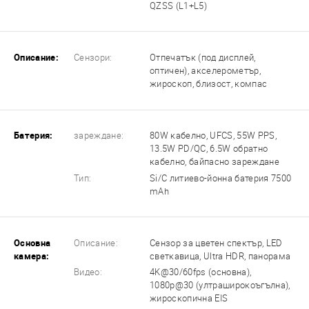
QZSS (L1+L5)
Описание:
Сензори:
Отпечатък (под дисплей,
оптичен), акселерометър,
жироскоп, близост, компас
Батерия:
зареждане:
80W кабелно, UFCS, 55W PPS,
13.5W PD/QC, 6.5W обратно
кабелно, байпасно зареждане
Тип:
Si/C литиево-йонна батерия 7500
mAh
Основна
Описание:
Сензор за цветен спектър, LED
камера:
светкавица, Ultra HDR, панорама
Видео:
4K@30/60fps (основна),
1080p@30 (ултраширокоъгълна),
жироскопична EIS