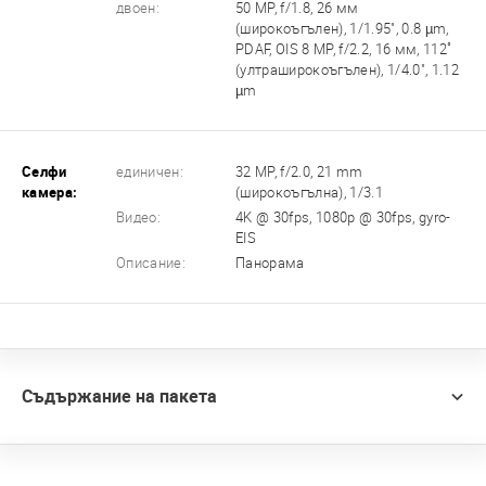
двоен:
50 MP, f/1.8, 26 мм
(широкоъгълен), 1/1.95", 0.8 µm,
PDAF, OIS 8 MP, f/2.2, 16 мм, 112˚
(ултраширокоъгълен), 1/4.0", 1.12
µm
Селфи
единичен:
32 MP, f/2.0, 21 mm
камера:
(широкоъгълна), 1/3.1
Видео:
4K @ 30fps, 1080p @ 30fps, gyro-
EIS
Описание:
Панорама
Съдържание на пакета