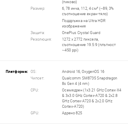
(пиково)
Размер:
6, 78 инча, 112, 4 см² (~89, 3%
съотношение екран-тяло)
Поддръжка на Ultra HDR
изображения
Защита:
OnePlus Crystal Guard
Резолюция:
1272 x 2772 пиксела,
съотношение 19.5:9 (плътност
~450 ppi)
Платформа:
OS:
Android 16, OxygenOS 16
Чипсет:
Qualcomm SM8735 Snapdragon
8s Gen 4 (4 nm)
CPU:
Осемядрен (1x3.21 GHz Cortex-X4
& 3x3.0 GHz Cortex-A720 & 2x2.8
GHz Cortex-A720 & 2x2.0 GHz
Cortex-A720)
GPU:
Адрено 825