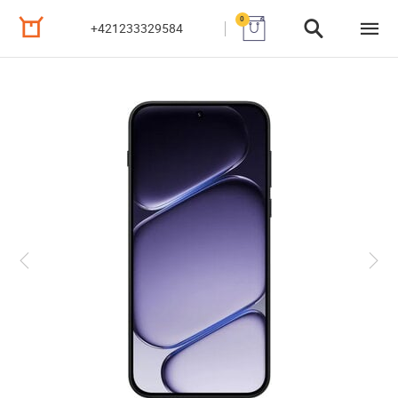
0
+421233329584