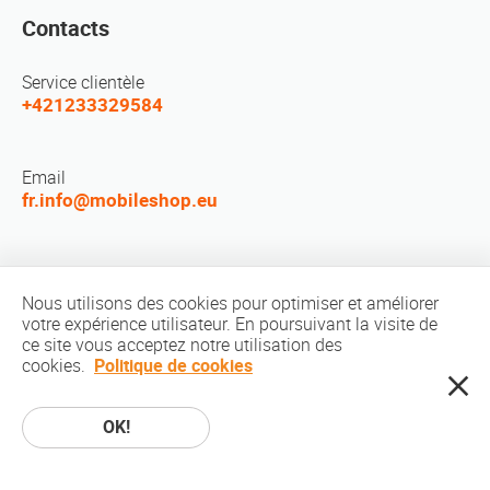
Contacts
Service clientèle
+421233329584
Email
fr.info@mobileshop.eu
Réseaux sociaux
Nous utilisons des cookies pour optimiser et améliorer
votre expérience utilisateur. En poursuivant la visite de
ce site vous acceptez notre utilisation des
cookies.
Politique de cookies
OK!
Copyright © 2010-2026 MobileShop.eu. Tous les droits réservés. Tous les
images sur le site sont la propriété de MobileShop.eu | Web Design: Art &
Code / Creative Studio |
Politique de confidentialité
|
Conditions d'utilisation