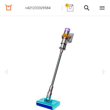
0
+421233329584