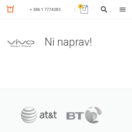
0
+ 386 1 7774383
Ni naprav!