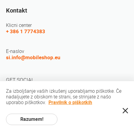
Kontakt
Klicni center
+ 386 1 7774383
E-naslov
si.info@mobileshop.eu
GET SOCIAL
Za izboljšanje vaših izkušenj uporabljamo piškotke. Če
nadaljujete z obiskom te strani, se strinjate z našo
uporabo piškotkov.
Pravilnik o piškotkih
Razumem!
Avtorske pravice © 2010-2026 MobileShop.eu. Vse pravice pridržane. Vse
fotografije izdelkov na spletni strani so last podjetja Mobileshop.eu | Izdelava
spletnih strani: Art & Code / Creative Studio. |
Politika zasebnosti
|
Pogoji