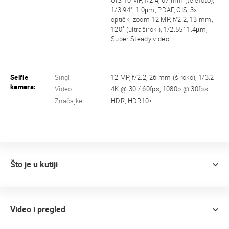
OIS 10 MP, f/2.4, 67 mm (telefoto),
1/3.94", 1.0µm, PDAF, OIS, 3x
optički zoom 12 MP, f/2.2, 13 mm,
120˚ (ultraširoki), 1/2.55" 1.4µm,
Super Steady video
Selfie
Singl:
12 MP, f/2.2, 26 mm (široko), 1/3.2
kamera:
Video:
4K @ 30 / 60fps, 1080p @ 30fps
Značajke:
HDR, HDR10+
Što je u kutiji
Video i pregled