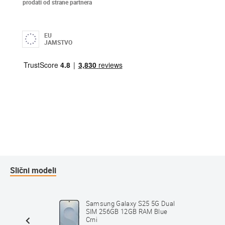
prodati od strane partnera
EU
JAMSTVO
Slični modeli
5G Dual
Samsung Galaxy S25 5G Dual
Srebrni
SIM 256GB 12GB RAM Blue
Crni