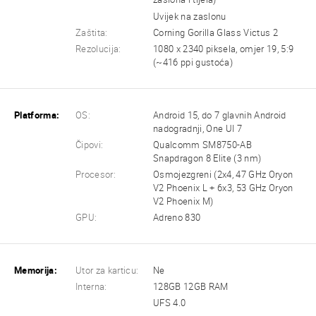
Uvijek na zaslonu
Zaštita:
Corning Gorilla Glass Victus 2
Rezolucija:
1080 x 2340 piksela, omjer 19, 5:9
(~416 ppi gustoća)
Platforma:
OS:
Android 15, do 7 glavnih Android
nadogradnji, One UI 7
Čipovi:
Qualcomm SM8750-AB
Snapdragon 8 Elite (3 nm)
Procesor:
Osmojezgreni (2x4, 47 GHz Oryon
V2 Phoenix L + 6x3, 53 GHz Oryon
V2 Phoenix M)
GPU:
Adreno 830
Memorija:
Utor za karticu:
Ne
Interna:
128GB 12GB RAM
UFS 4.0