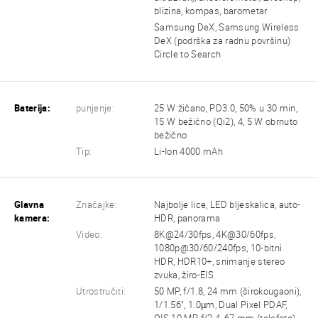
blizina, kompas, barometar
Samsung DeX, Samsung Wireless
DeX (podrška za radnu površinu)
Circle to Search
Baterija:
punjenje:
25 W žičano, PD3.0, 50% u 30 min,
15 W bežično (Qi2), 4, 5 W obrnuto
bežično
Tip:
Li-Ion 4000 mAh
Glavna
Značajke:
Najbolje lice, LED bljeskalica, auto-
kamera:
HDR, panorama
Video:
8K@24/30fps, 4K@30/60fps,
1080p@30/60/240fps, 10-bitni
HDR, HDR10+, snimanje stereo
zvuka, žiro-EIS
Utrostručiti:
50 MP, f/1.8, 24 mm (širokougaoni),
1/1.56", 1.0µm, Dual Pixel PDAF,