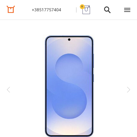
0
+38517757404