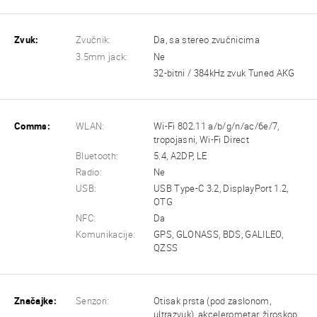
Zvuk:
Zvučnik:
Da, sa stereo zvučnicima
3.5mm jack:
Ne
32-bitni / 384kHz zvuk Tuned AKG
Comms:
WLAN:
Wi-Fi 802.11 a/b/g/n/ac/6e/7,
tropojasni, Wi-Fi Direct
Bluetooth:
5.4, A2DP, LE
Radio:
Ne
USB:
USB Type-C 3.2, DisplayPort 1.2,
OTG
NFC:
Da
Komunikacije:
GPS, GLONASS, BDS, GALILEO,
QZSS
Značajke:
Senzori:
Otisak prsta (pod zaslonom,
ultrazvuk), akcelerometar, žiroskop,