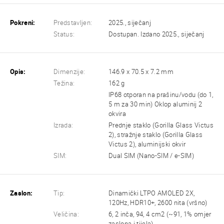
Pokreni:
Predstavljen:
2025., siječanj
Status:
Dostupan. Izdano 2025., siječanj
Opis:
Dimenzije:
146.9 x 70.5 x 7.2 mm
Težina:
162 g
IP68 otporan na prašinu/vodu (do 1,
5 m za 30 min) Oklop aluminij 2
okvira
Izrada:
Prednje staklo (Gorilla Glass Victus
2), stražnje staklo (Gorilla Glass
Victus 2), aluminijski okvir
SIM:
Dual SIM (Nano-SIM / e-SIM)
Zaslon:
Tip:
Dinamički LTPO AMOLED 2X,
120Hz, HDR10+, 2600 nita (vršno)
Veličina:
6, 2 inča, 94, 4 cm2 (~91, 1% omjer
zaslona i tijela)