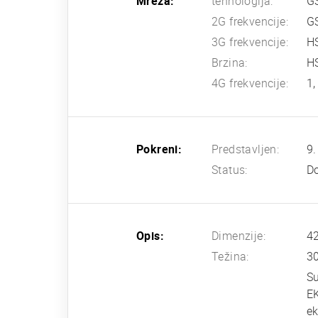
Mreža:
tehnologija:
G
2G frekvencije:
G
3G frekvencije:
H
Brzina:
H
4G frekvencije:
1,
Pokreni:
Predstavljen:
9.
Status:
Do
Opis:
Dimenzije:
42
Težina:
3
Su
EK
e