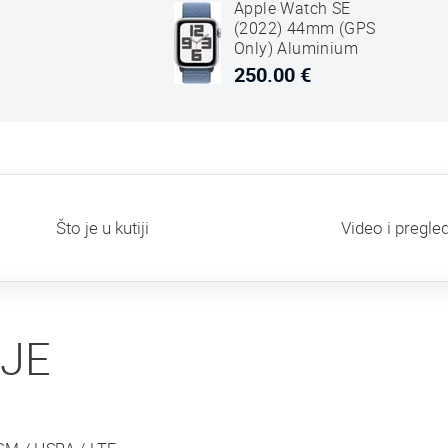
Apple Watch SE
(2022) 44mm (GPS
Only) Aluminium
Case Silver Sport
250.00 €
Loop Winter Plavi
Što je u kutiji
Video i pregle
IJE