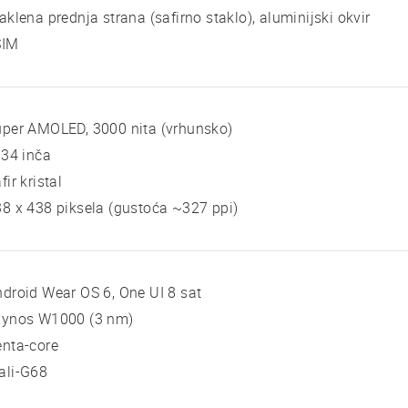
aklena prednja strana (safirno staklo), aluminijski okvir
SIM
per AMOLED, 3000 nita (vrhunsko)
 34 inča
fir kristal
8 x 438 piksela (gustoća ~327 ppi)
droid Wear OS 6, One UI 8 sat
xynos W1000 (3 nm)
nta-core
ali-G68