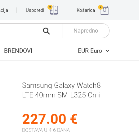
0
0
cija
Usporedi
Košarica
Napredno
BRENDOVI
EUR Euro
Samsung Galaxy Watch8
LTE 40mm SM-L325 Crni
227.00 €
DOSTAVA U 4-6 DANA