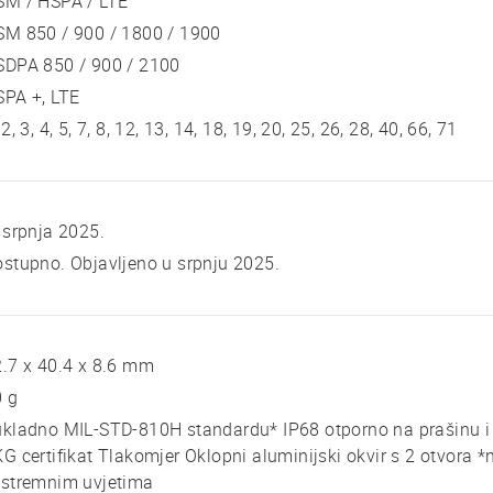
SM / HSPA / LTE
SM 850 / 900 / 1800 / 1900
SDPA 850 / 900 / 2100
SPA +, LTE
 2, 3, 4, 5, 7, 8, 12, 13, 14, 18, 19, 20, 25, 26, 28, 40, 66, 71
 srpnja 2025.
stupno. Objavljeno u srpnju 2025.
.7 x 40.4 x 8.6 mm
0 g
kladno MIL-STD-810H standardu* IP68 otporno na prašinu i
G certifikat Tlakomjer Oklopni aluminijski okvir s 2 otvora *n
kstremnim uvjetima