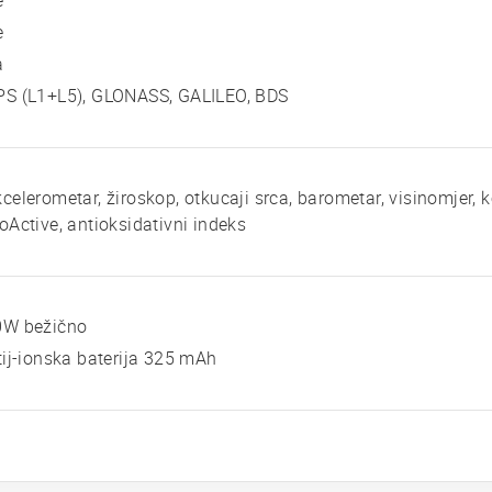
e
e
a
PS (L1+L5), GLONASS, GALILEO, BDS
celerometar, žiroskop, otkucaji srca, barometar, visinomjer,
oActive, antioksidativni indeks
0W bežično
tij-ionska baterija 325 mAh