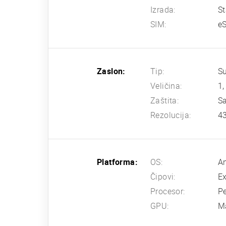
Izrada:
St
SIM:
e
Zaslon:
Tip:
Su
Veličina:
1,
Zaštita:
Sa
Rezolucija:
43
Platforma:
OS:
An
Čipovi:
E
Procesor:
Pe
GPU:
M