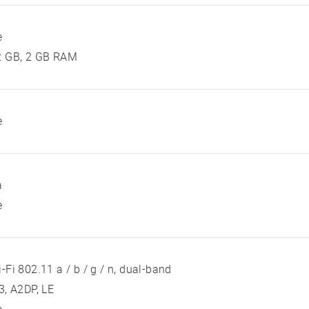
e
2 GB, 2 GB RAM
e
a
e
-Fi 802.11 a / b / g / n, dual-band
3, A2DP, LE