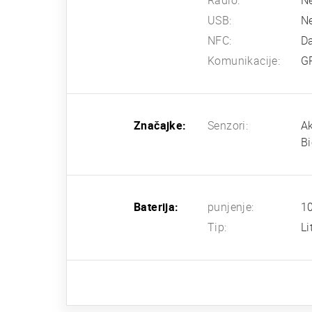
Radio:
N
USB:
N
NFC:
D
Komunikacije:
G
Značajke:
Senzori:
Ak
Bi
Baterija:
punjenje:
1
Tip:
Li