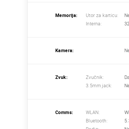
Memorija:
Utor za karticu:
N
Interna:
3
Kamera:
N
Zvuk:
Zvučnik:
D
3.5mm jack:
N
Comms:
WLAN:
Wi
Bluetooth:
5.