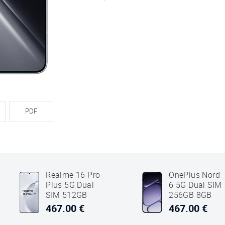
PDF
Realme 16 Pro
OnePlus Nord
Plus 5G Dual
6 5G Dual SIM
SIM 512GB
256GB 8GB
12GB RAM Sivi
RAM Crni
467.00 €
467.00 €