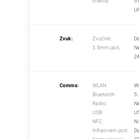
Interna:
5
U
Zvuk:
Zvučnik:
Da
3.5mm jack:
N
24
Comms:
WLAN:
Wi
Bluetooth:
5.
Radio:
N
USB:
U
NFC:
N
Infracrveni port:
D