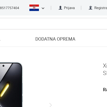
Prijava
Registra
8517757404
A
DODATNA OPREMA
X
S
R