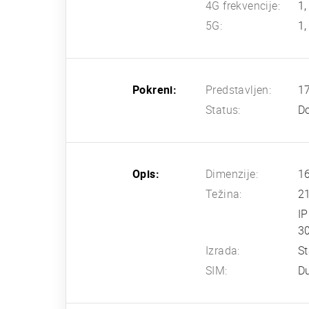
4G frekvencije:
1,
5G:
1,
Pokreni:
Predstavljen:
17
Status:
Do
Opis:
Dimenzije:
16
Težina:
2
IP
3
Izrada:
St
SIM:
D