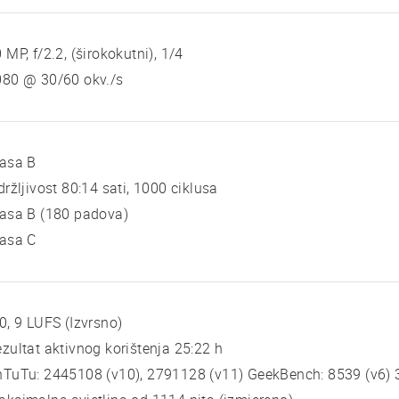
 MP, f/2.2, (širokokutni), 1/4
080 @ 30/60 okv./s
lasa B
držljivost 80:14 sati, 1000 ciklusa
asa B (180 padova)
lasa C
0, 9 LUFS (Izvrsno)
zultat aktivnog korištenja 25:22 h
TuTu: 2445108 (v10), 2791128 (v11) GeekBench: 8539 (v6) 3