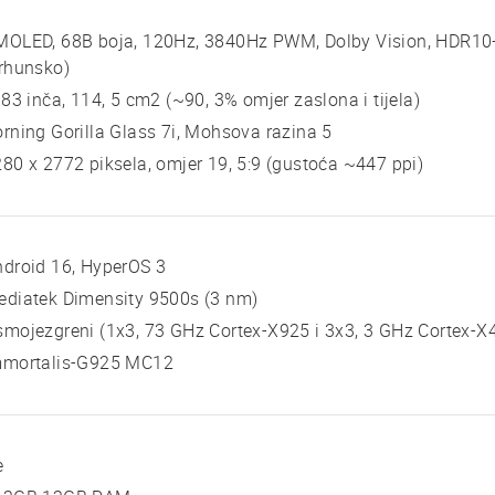
OLED, 68B boja, 120Hz, 3840Hz PWM, Dolby Vision, HDR10+,
rhunsko)
 83 inča, 114, 5 cm2 (~90, 3% omjer zaslona i tijela)
rning Gorilla Glass 7i, Mohsova razina 5
80 x 2772 piksela, omjer 19, 5:9 (gustoća ~447 ppi)
droid 16, HyperOS 3
ediatek Dimensity 9500s (3 nm)
mojezgreni (1x3, 73 GHz Cortex-X925 i 3x3, 3 GHz Cortex-X4
mmortalis-G925 MC12
e