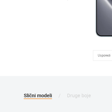
Usporedi
Slični modeli
Druge boje