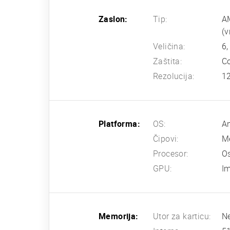
Zaslon:
Tip:
AM
(v
Veličina:
6,
Zaštita:
Co
Rezolucija:
12
Platforma:
OS:
An
Čipovi:
M
Procesor:
Os
GPU:
I
Memorija:
Utor za karticu:
N