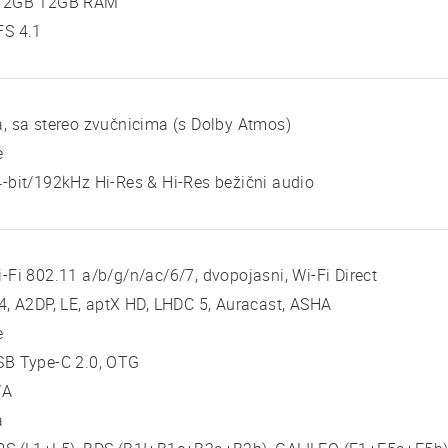
12GB 12GB RAM
FS 4.1
, sa stereo zvučnicima (s Dolby Atmos)
e
-bit/192kHz Hi-Res & Hi-Res bežični audio
-Fi 802.11 a/b/g/n/ac/6/7, dvopojasni, Wi-Fi Direct
4, A2DP, LE, aptX HD, LHDC 5, Auracast, ASHA
e
SB Type-C 2.0, OTG
/A
a