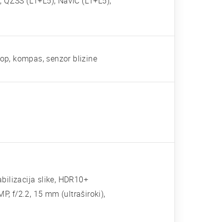
 QZSS (L1+L5), NavIC (L1+L5),
kop, kompas, senzor blizine
ilizacija slike, HDR10+
P, f/2.2, 15 mm (ultraširoki),