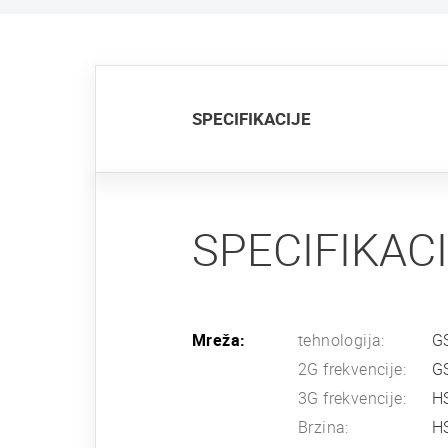
SPECIFIKACIJE
SPECIFIKAC
Mreža:
tehnologija:
G
2G frekvencije:
G
3G frekvencije:
H
Brzina:
HS