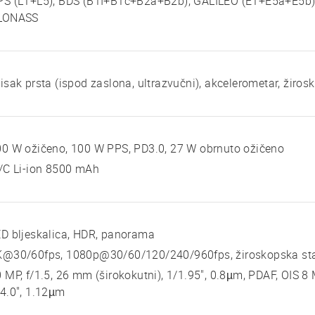
PS (L1+L5), BDS (B1I+B1c+B2a+B2b), GALILEO (E1+E5a+E5b),
LONASS
isak prsta (ispod zaslona, ultrazvučni), akcelerometar, žiros
0 W ožičeno, 100 W PPS, PD3.0, 27 W obrnuto ožičeno
/C Li-ion 8500 mAh
D bljeskalica, HDR, panorama
K@30/60fps, 1080p@30/60/120/240/960fps, žiroskopska stab
 MP, f/1.5, 26 mm (širokokutni), 1/1.95", 0.8µm, PDAF, OIS 8 M
4.0", 1.12µm