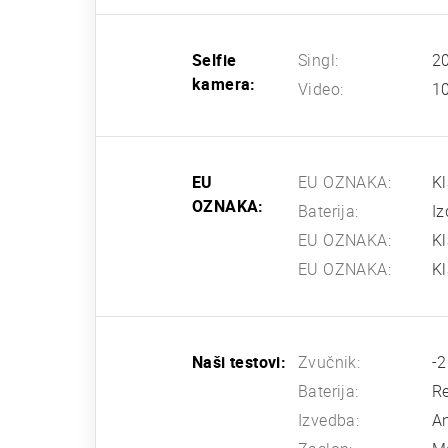
Selfie
Singl:
20
kamera:
Video:
1
EU
EU OZNAKA:
K
OZNAKA:
Baterija:
Iz
EU OZNAKA:
Kl
EU OZNAKA:
K
Naši testovi:
Zvučnik:
-2
Baterija:
Re
Izvedba:
An