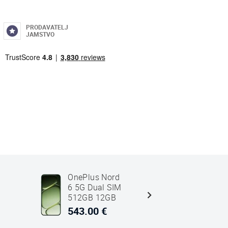
PRODAVATELJ
JAMSTVO
OnePlus Nord
Google Pi
6 5G Dual SIM
9a 5g Du
512GB 12GB
128GB 8
RAM Zeleni
RAM Obs
543.00 €
401.00 
Crni