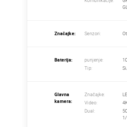
Komunikacije:
G
G
Značajke:
Senzori:
Ot
Baterija:
punjenje:
10
Tip:
Si
Glavna
Značajke:
LE
kamera:
Video:
4
Dual:
50
1/