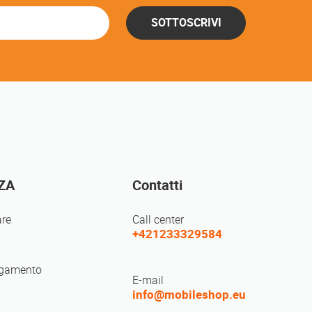
SOTTOSCRIVI
ZA
Contatti
re
Call center
+421233329584
agamento
E-mail
info@mobileshop.eu