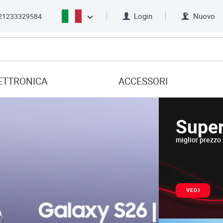
Login
Nuovo
21233329584
ETTRONICA
ACCESSORI
Super
miglior prezzo
VEDI