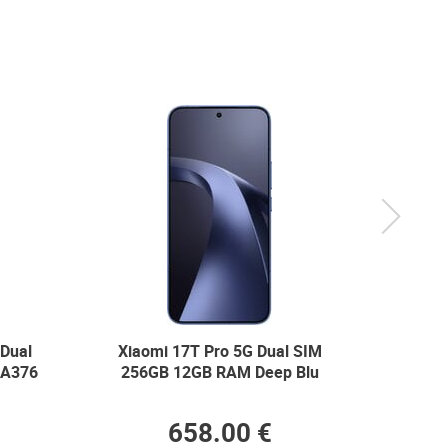
Next
Dual
Xiaomi 17T Pro 5G Dual SIM
Samsu
-A376
256GB 12GB RAM Deep Blu
Dual 
658.00 €