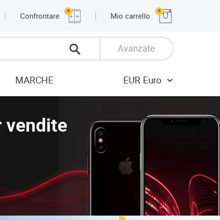
0
0
Confrontare
Mio carrello
Avanzate
MARCHE
EUR Euro
 vendite