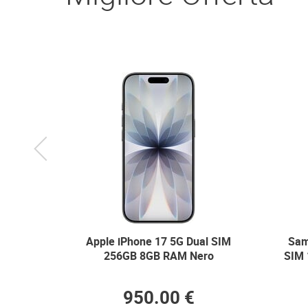
Previous
l eSIM
Apple iPhone 17 5G Dual SIM
Sam
ro
256GB 8GB RAM Nero
SIM
950.00 €