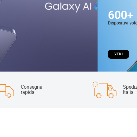
600+
Dispositivi sol
VEDI
Consegna
Spediz
rapida
Italia