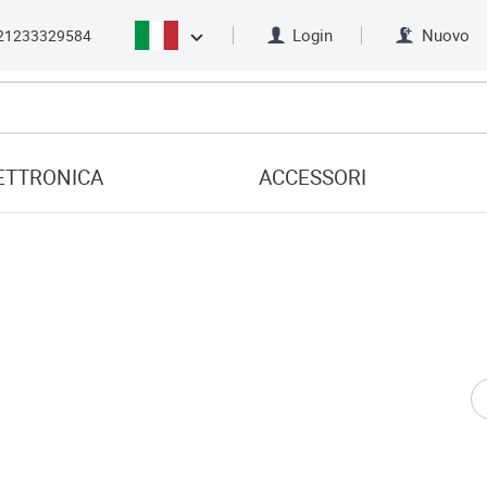
Login
Nuovo
21233329584
ETTRONICA
ACCESSORI