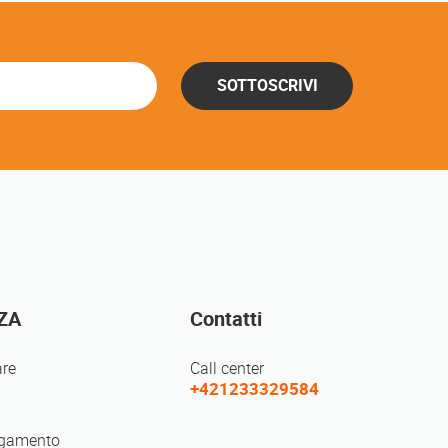
SOTTOSCRIVI
ZA
Contatti
re
Call center
+421233329584
agamento