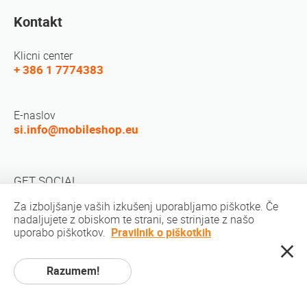
Kontakt
Klicni center
+ 386 1 7774383
E-naslov
si.info@mobileshop.eu
GET SOCIAL
Za izboljšanje vaših izkušenj uporabljamo piškotke. Če
nadaljujete z obiskom te strani, se strinjate z našo
uporabo piškotkov.
Pravilnik o piškotkih
Razumem!
Avtorske pravice © 2010-2026 MobileShop.eu. Vse pravice pridržane. Vse
fotografije izdelkov na spletni strani so last podjetja Mobileshop.eu | Izdelava
spletnih strani: Art & Code / Creative Studio. |
Politika zasebnosti
|
Pogoji