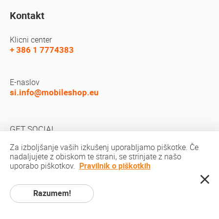
Kontakt
Klicni center
+ 386 1 7774383
E-naslov
si.info@mobileshop.eu
GET SOCIAL
Za izboljšanje vaših izkušenj uporabljamo piškotke. Če
nadaljujete z obiskom te strani, se strinjate z našo
uporabo piškotkov.
Pravilnik o piškotkih
Razumem!
Avtorske pravice © 2010-2026 MobileShop.eu. Vse pravice pridržane. Vse
fotografije izdelkov na spletni strani so last podjetja Mobileshop.eu | Izdelava
spletnih strani: Art & Code / Creative Studio. |
Politika zasebnosti
|
Pogoji