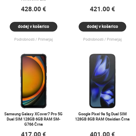
428.00 €
421.00 €
dodaj v košarico
dodaj v košarico
Podrobnosti
Primerjaj
Podrobnosti
Primerjaj
Samsung Galaxy XCover7 Pro 5G
Google Pixel 9a 5g Dual SIM
Dual SIM 128GB 6GB RAM SM-
128GB 8GB RAM Obsidian Črna
G766 Črna
417.00 €
401.00 €