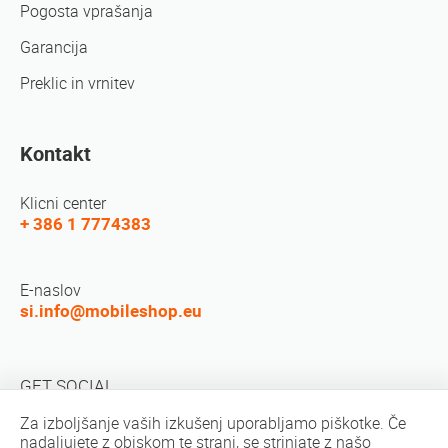
Pogosta vprašanja
Garancija
Preklic in vrnitev
Kontakt
Klicni center
+ 386 1 7774383
E-naslov
si.info@mobileshop.eu
GET SOCIAL
Za izboljšanje vaših izkušenj uporabljamo piškotke. Če
nadaljujete z obiskom te strani, se strinjate z našo