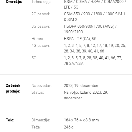
Omrežje:
Tehnologija:
GSM / CDMA / HSPA / CDMA2000 /
LTE / 5G
2G pasovi:
GSM 850 / 900 / 1800 / 1900 SIM 1
& SIM 2
3G pasovi:
HSDPA 850/900/1700 (AWS) /
1900/2100
Hitrost:
HSPA, LTE (CA), 5G
4G pasovi:
1, 2, 3, 4, 5, 7, 8, 12, 17, 18, 19, 20, 26,
28, 34, 38, 39, 40, 41, 66
5G:
1, 2, 3, 5, 7, 8, 28, 38, 40, 41, 66, 77,
78 SA/NSA
Začetek
Napovedan:
2023, 19. december
prodaje:
Status:
Na voljo. Izdano 2023, 29.
december
Telo:
Dimenzije:
164 x 76.4 x 8.8 mm
Teža:
246 g