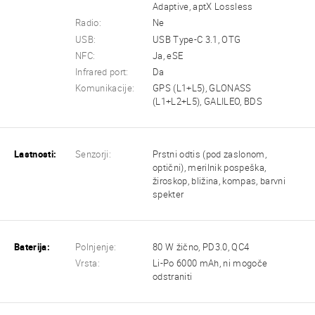
Adaptive, aptX Lossless
Radio:
Ne
USB:
USB Type-C 3.1, OTG
NFC:
Ja, eSE
Infrared port:
Da
Komunikacije:
GPS (L1+L5), GLONASS
(L1+L2+L5), GALILEO, BDS
Lastnosti:
Senzorji:
Prstni odtis (pod zaslonom,
optični), merilnik pospeška,
žiroskop, bližina, kompas, barvni
spekter
Baterija:
Polnjenje:
80 W žično, PD3.0, QC4
Vrsta:
Li-Po 6000 mAh, ni mogoče
odstraniti