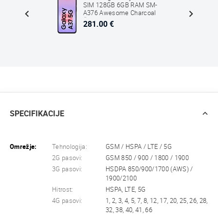
SM-
SIM 128GB 6GB RAM SM-
A376 Awesome Charcoal
Črna
281.00 €
SPECIFIKACIJE
Omrežje:
Tehnologija:
GSM / HSPA / LTE / 5G
2G pasovi:
GSM 850 / 900 / 1800 / 1900
3G pasovi:
HSDPA 850/900/1700 (AWS) /
1900/2100
Hitrost:
HSPA, LTE, 5G
4G pasovi:
1, 2, 3, 4, 5, 7, 8, 12, 17, 20, 25, 26, 28,
32, 38, 40, 41, 66