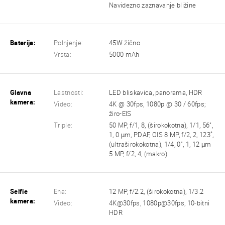
Navidezno zaznavanje bližine
Baterija:
Polnjenje:
45W žično
Vrsta:
5000 mAh
Glavna
Lastnosti:
LED bliskavica, panorama, HDR
kamera:
Video:
4K @ 30fps, 1080p @ 30 / 60fps;
žiro-EIS
Triple:
50 MP, f/1, 8, (širokokotna), 1/1, 56",
1, 0 µm, PDAF, OIS 8 MP, f/2, 2, 123˚,
(ultraširokokotna), 1/4, 0", 1, 12 µm
5 MP, f/2, 4, (makro)
Selfie
Ena:
12 MP, f/2.2, (širokokotna), 1/3.2
kamera:
Video:
4K@30fps, 1080p@30fps, 10-bitni
HDR