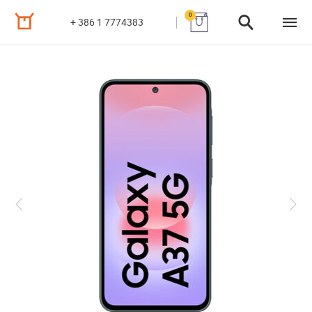
0
+ 386 1 7774383