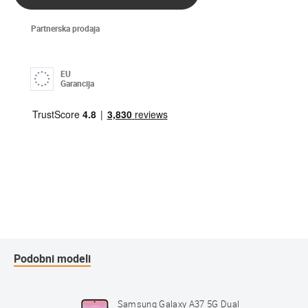
Partnerska prodaja
EU
Garancija
Podobni modeli
5G Dual
Samsung Galaxy A37 5G Dual