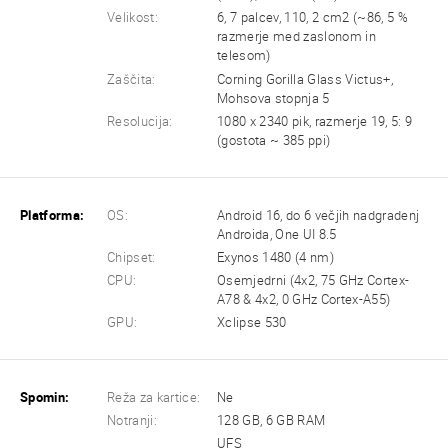
Velikost:
6, 7 palcev, 110, 2 cm2 (~86, 5 %
razmerje med zaslonom in
telesom)
Zaščita:
Corning Gorilla Glass Victus+,
Mohsova stopnja 5
Resolucija:
1080 x 2340 pik, razmerje 19, 5: 9
(gostota ~ 385 ppi)
Platforma:
OS:
Android 16, do 6 večjih nadgradenj
Androida, One UI 8.5
Chipset:
Exynos 1480 (4 nm)
CPU:
Osemjedrni (4x2, 75 GHz Cortex-
A78 & 4x2, 0 GHz Cortex-A55)
GPU:
Xclipse 530
Spomin:
Reža za kartice:
Ne
Notranji:
128 GB, 6 GB RAM
UFS