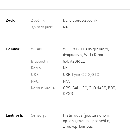
Zvok:
Zvočnik:
Da, s stereo zvočniki
3,5 mm jack:
Ne
Comms:
WLAN:
Wi-Fi 802.11 a/b/g/n/ac/6,
dvopasovni, Wi-Fi Direct
Bluetooth:
5.4, A2DP, LE
Radio:
Ne
USB:
USB Type-C 2.0, OTG
NFC:
N/A
Komunikacije:
GPS, GALILEO, GLONASS, BDS,
QZSS
Lastnosti:
Senzorji:
Prstni odtis (pod zaslonom,
optični), merilnik pospeška,
žiroskop, kompas