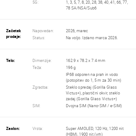
5G:
1, 3, 5, 7, 8, 20, 28, 38, 40, 41, 66, 77,
78 SA/NSA/Sub6
Začetek
Napovedan:
2026, marec
prodaje:
Status:
Na voljo. Izdano marca 2026.
Telo:
Dimenzije:
162.9 x 78.2 x 7.4 mm
Teža:
196 g
IP68 odporen na prah in vodo
(potopitev do 1, 5 m za 30 min)
Zgradba:
Steklo spredaj (Gorilla Glass
Victus+), plastični okvir, steklo
zadaj (Gorilla Glass Victus+)
SIM:
Dvojna SIM (Nano-SIM / e-SIM)
Zaslon:
Vrsta:
Super AMOLED, 120 Hz, 1200 nit
(HBM), 1900 nit (vrh)